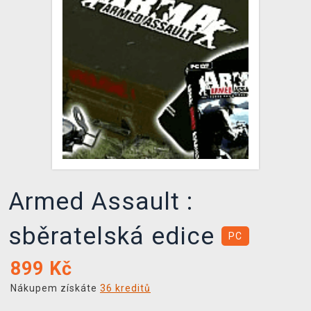
DOPRAVA
XZONE KLUB
TCG & BOARDGAME HUB
VÝKUP HER (BAZAR)
Armed Assault :
sběratelská edice
PC
899
Kč
Nákupem získáte
36 kreditů