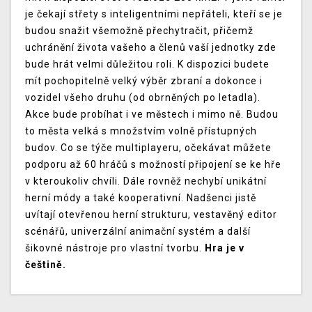
je čekají střety s inteligentními nepřáteli, kteří se je
budou snažit všemožně přechytračit, přičemž
uchránění života vašeho a členů vaší jednotky zde
bude hrát velmi důležitou roli. K dispozici budete
mít pochopitelně velký výběr zbraní a dokonce i
vozidel všeho druhu (od obrněných po letadla).
Akce bude probíhat i ve městech i mimo ně. Budou
to města velká s množstvím volně přístupných
budov. Co se týče multiplayeru, očekávat můžete
podporu až 60 hráčů s možností připojení se ke hře
v kteroukoliv chvíli. Dále rovněž nechybí unikátní
herní módy a také kooperativní. Nadšenci jistě
uvítají otevřenou herní strukturu, vestavěný editor
scénářů, univerzální animační systém a další
šikovné nástroje pro vlastní tvorbu.
Hra je v
češtině.