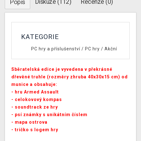
Diskuze (112)
Recenze (0)
Popis
KATEGORIE
PC hry a příslušenství
/
PC hry
/
Akční
Sběratelská edice je vyvedena v překrásné
dřevěné truhle (rozměry zhruba 40x30x15 cm) od
munice a obsahuje:
- hru Armed Assault
- celokovový kompas
- soundtrack ze hry
- psí známky s unikátním číslem
- mapa ostrova
- tričko s logem hry