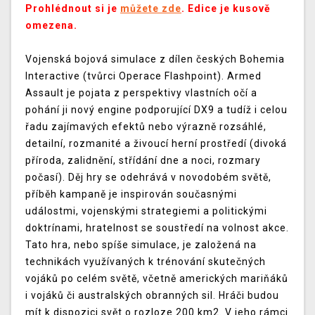
Prohlédnout si je
můžete zde
. Edice je kusově
omezena.
Vojenská bojová simulace z dílen českých Bohemia
Interactive (tvůrci Operace Flashpoint). Armed
Assault je pojata z perspektivy vlastních očí a
pohání ji nový engine podporující DX9 a tudíž i celou
řadu zajímavých efektů nebo výrazně rozsáhlé,
detailní, rozmanité a živoucí herní prostředí (divoká
příroda, zalidnění, střídání dne a noci, rozmary
počasí). Děj hry se odehrává v novodobém světě,
příběh kampaně je inspirován současnými
událostmi, vojenskými strategiemi a politickými
doktrínami, hratelnost se soustředí na volnost akce.
Tato hra, nebo spíše simulace, je založená na
technikách využívaných k trénování skutečných
vojáků po celém světě, včetně amerických mariňáků
i vojáků či australských obranných sil. Hráči budou
mít k dispozici svět o rozloze 200 km2. V jeho rámci