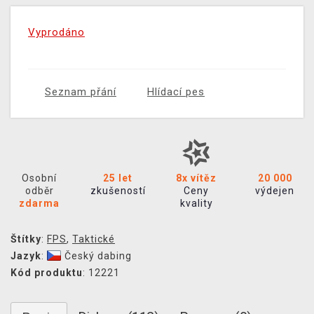
Vyprodáno
Seznam přání
Hlídací pes
Osobní
25 let
8x vítěz
20 000
odběr
zkušeností
Ceny
výdejen
zdarma
kvality
Štítky
:
FPS
,
Taktické
Jazyk
:
Český dabing
Kód produktu
: 12221