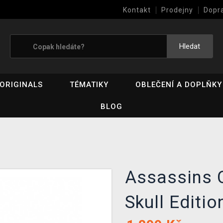
Kontakt
Prodejny
Dopr
Výkup her (bazar)
Hledat
ORIGINALS
TÉMATIKY
OBLEČENÍ A DOPLŇKY
BLOG
Assassins C
Skull Editi