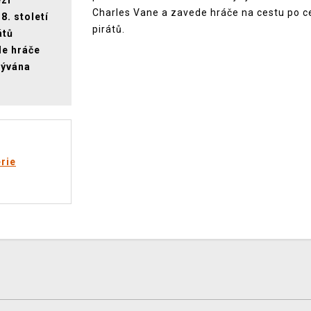
ezi
Charles Vane a zavede hráče na cestu po cel
8. století
pirátů.
átů
de hráče
zývána
rie