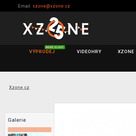
Email:
xzone@xzone.cz
NOVÉ SLEVY
VÝPRODEJ
VIDEOHRY
XZONE 
Xzone.cz
Galerie