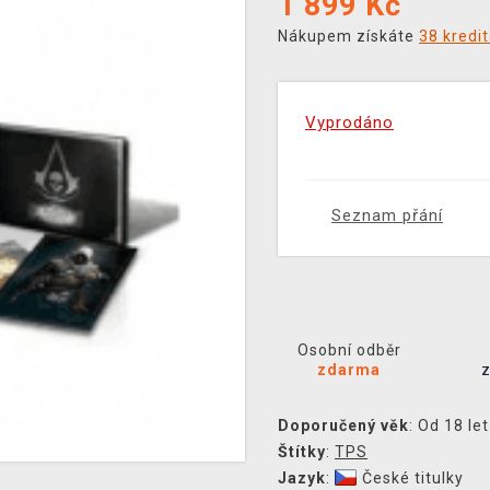
1 899
Kč
Nákupem získáte
38 kredi
Vyprodáno
Seznam přání
Osobní odběr
zdarma
Doporučený věk
: Od 18 let
Štítky
:
TPS
Jazyk
:
České titulky