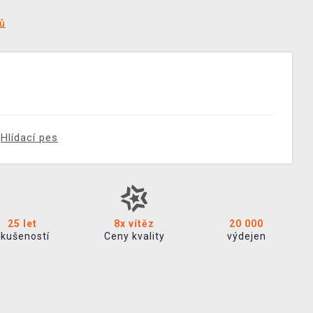
tů
Hlídací pes
25 let
8x vítěz
20 000
zkušeností
Ceny kvality
výdejen