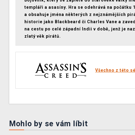
bojovník, který se zaplete do starověké války m
templáři a asasíny. Hra se odehrává na počátku 1
a obsahuje jména některých z nejznámějších pir
historie jako Blackbeard či Charles Vane a zave
na cestu po celé západní Indii v době, jenž je na
zlatý věk pirátů.
Všechno z této sé
Mohlo by se vám líbit