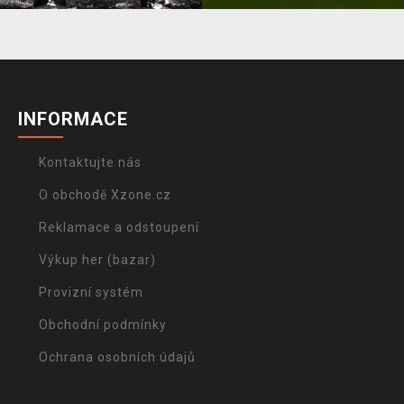
INFORMACE
Kontaktujte nás
O obchodě Xzone.cz
Reklamace a odstoupení
Výkup her (bazar)
Provizní systém
Obchodní podmínky
Ochrana osobních údajů