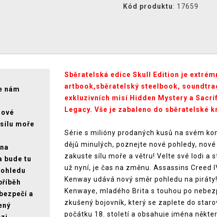
Kód produktu
: 17659
Sběratelská edice Skull Edition je extrémn
artbook,sběratelský steelbook, soundtrac
se nám
exkluzivních misí Hidden Mystery a Sacr
ů
Legacy. Vše je zabaleno do sběratelské k
nové
 sílu moře
Série s milióny prodaných kusů na svém kon
dějů minulých, poznejte nové pohledy, nové 
 na
zakuste sílu moře a větru! Velte své lodi a
a bude tu
už nyní, je čas na změnu. Assassins Creed IV
pohledu
Kenway udává nový směr pohledu na piráty!
příběh
Kenwaye, mladého Brita s touhou po nebezpe
bezpečí a
zkušený bojovník, který se zaplete do star
ený
počátku 18. století a obsahuje jména někter