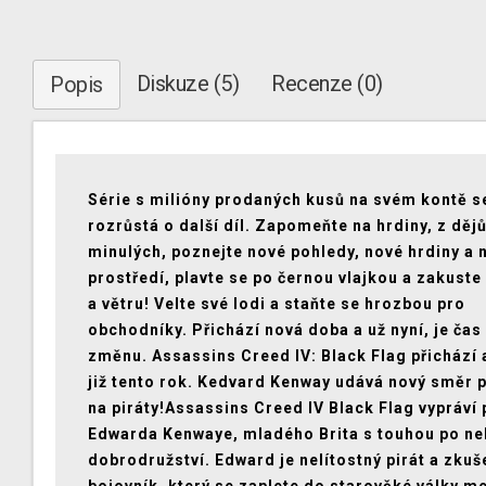
Diskuze (5)
Recenze (0)
Popis
Série s milióny prodaných kusů na svém kontě 
rozrůstá o další díl. Zapomeňte na hrdiny, z děj
minulých, poznejte nové pohledy, nové hrdiny a 
prostředí, plavte se po černou vlajkou a zakuste
a větru! Velte své lodi a staňte se hrozbou pro
obchodníky. Přichází nová doba a už nyní, je čas
změnu. Assassins Creed IV: Black Flag přichází 
již tento rok. Kedvard Kenway udává nový směr 
na piráty!Assassins Creed IV Black Flag vypráví 
Edwarda Kenwaye, mladého Brita s touhou po ne
dobrodružství. Edward je nelítostný pirát a zkuš