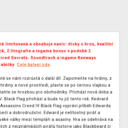
ě limitovaná a obsahuje navíc: disky s hrou, kvalitní
k, 2 litografie a ingame bonus v podobě 2
ificed Secrets. Soundtrack a ingame Kenways
rabičky.
Celé balení zde
.
tě se nám rozrůstá o další díl. Zapomeňte na hrdiny, z
hrdiny a nové prostředí, plavte se po černou vlajkou a
 staňte se hrozbou pro obchodníky. Přichází nová doba a
: Black Flag přichází a bude tu již tento rok. Kedvard
Assassins Creed IV Black Flag vypráví příběh Edwarda
čí a dobrodružství. Edward je nelítostný pirát a
ověké války mezi templáři a asasíny. Hra se odehrává na
ých z nejznámějších pirátů historie jako Blackbeard či