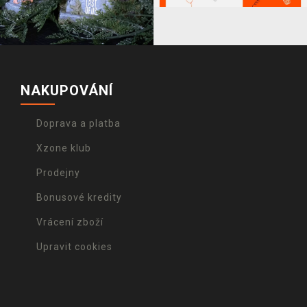
NAKUPOVÁNÍ
Doprava a platba
Xzone klub
Prodejny
Bonusové kredity
Vrácení zboží
Upravit cookies