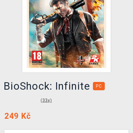
DOPRAVA
XZONE KLUB
TCG & BOARDGAME HUB
VÝKUP HER (BAZAR)
BioShock: Infinite
PC
(
33
x)
249
Kč