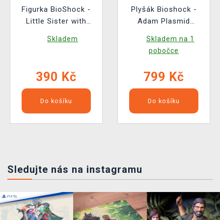
Figurka BioShock -
Plyšák Bioshock -
Little Sister with
Adam Plasmid
Syringe (Funko POP!
(Youtooz)
Skladem
Skladem na 1
Games 1143)
pobočce
390 Kč
799 Kč
Do košíku
Do košíku
Sledujte nás na instagramu