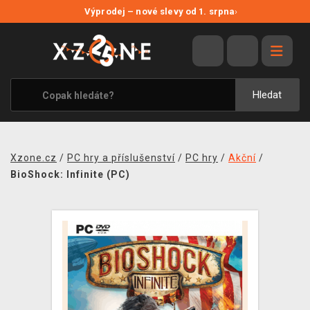
NOVÉ SLEVY
Výprodej – nové slevy od 1. srpna
›
VÝPRODEJ
VIDEOHRY
XZONE ORIGINALS
Hledat
TÉMATIKY
OBLEČENÍ A DOPLŇKY
Xzone.cz
/
PC hry a příslušenství
/
PC hry
/
Akční
/
MERCHANDISE
BioShock: Infinite (PC)
SPOLEČENSKÉ HRY
BLOG
KONTAKT
PRODEJNY