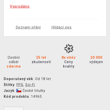
Vyprodáno
Seznam přání
Hlídací pes
Osobní
25 let
8x vítěz
20 000
odběr
zkušeností
Ceny
výdejen
zdarma
kvality
Doporučený věk
: Od 18 let
Štítky
:
FPS
,
Sci-Fi
Jazyk
:
České titulky
Kód produktu
: 14965