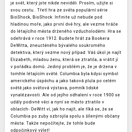
je svět, který jste nikde neviděli. Prosím, užijte si
svou cestu.. Třetí hra ze světa populární série
BioShock, BioShock: Infinite už nebude pod
hladinou moře, jako první dvě hry, ale vezme hráče
do létajícího města drženého vzducholoděmi. Hra se
odehrává v roce 1912. Budete hrát za Bookera
DeWitta, zneuctěného bývalého soukromého
detektiva, který vezme nový případ. Váš úkol je najít
Elizabeth, mladou ženu, která se ztratila, a vrátit jí
v pořádku domů. Jediný problém je, že je držena v
tomhle létajícím světě. Columbia byla kdysi symbol
amerického úspěchu a jako taková plula po celém
světě jako světová výstava, pomník lidské
vynalézavosti. Ale od jejího odhalení v roce 1900 se
udály podivné věci a nyní se město ztratilo v
oblacích- DeWitt ví, jak ho najít, ale říká se, že se
Columbia po zuby ozbrojila spolu s šílenými občany
města. Takže nepočítejte, že tohle bude
odpočinkový výlet!