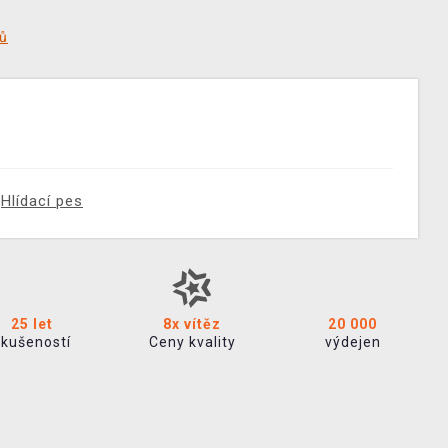
tů
Hlídací pes
25 let
8x vítěz
20 000
zkušeností
Ceny kvality
výdejen