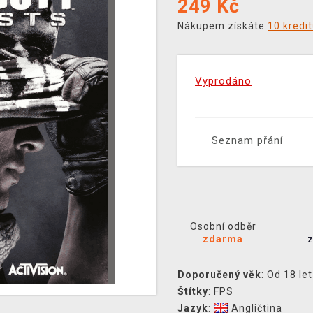
249
Kč
Nákupem získáte
10 kredi
Vyprodáno
Seznam přání
Osobní odběr
zdarma
Doporučený věk
: Od 18 let
Štítky
:
FPS
Jazyk
:
Angličtina