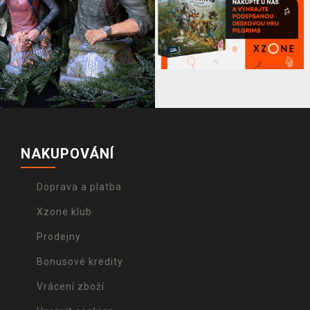
NAKUPOVÁNÍ
Doprava a platba
Xzone klub
Prodejny
Bonusové kredity
Vrácení zboží