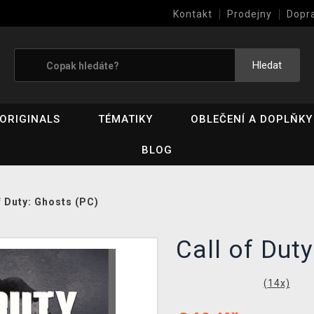
Kontakt
Prodejny
Dopr
Výkup her (bazar)
Hledat
ORIGINALS
TÉMATIKY
OBLEČENÍ A DOPLŇKY
BLOG
f Duty: Ghosts (PC)
Call of Dut
(
14
x)