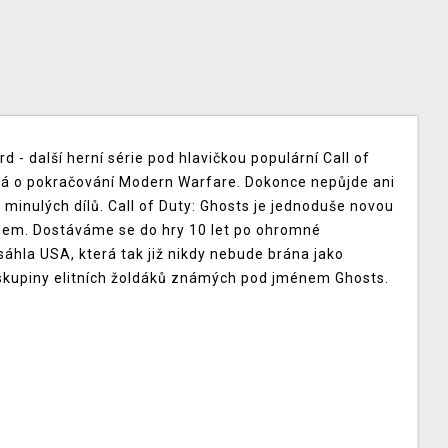
ard - další herní série pod hlavičkou populární Call of
á o pokračování Modern Warfare. Dokonce nepůjde ani
 minulých dílů. Call of Duty: Ghosts je jednoduše novou
ěhem. Dostáváme se do hry 10 let po ohromné
áhla USA, která tak již nikdy nebude brána jako
skupiny elitních žoldáků známých pod jménem Ghosts.