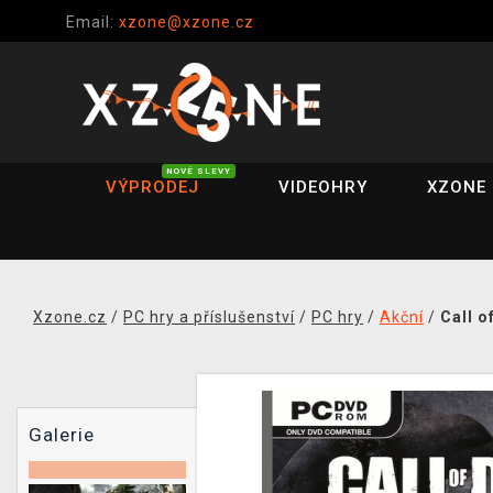
Email:
xzone@xzone.cz
NOVÉ SLEVY
VÝPRODEJ
VIDEOHRY
XZONE 
Xzone.cz
/
PC hry a příslušenství
/
PC hry
/
Akční
/
Call o
Galerie