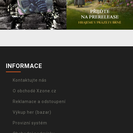
INFORMACE
Kontaktujte nás
O obchodě Xzone.cz
Reklamace a odstoupení
Výkup her (bazar)
Provizní systém