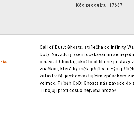
Kód produktu
: 17687
Call of Duty: Ghosts, střílečka od Infinity W
Duty. Navzdory všem očekáváním se nejedn
o návrat Ghosta, jakožto oblíbené postavy z
rie
značkou, která by měla přijít s novým příb
katastrofě, jenž devastujícím způsobem zas
velmoc. Příběh CoD: Ghosts nás zavede do 
Ti bojují proti dosud největší hrozbě.