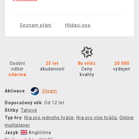
Seznam přání
Hlídací pes
Osobní
25 let
8x vítěz
20 000
odběr
zkušeností
Ceny
výdejen
zdarma
kvality
Aktivace
:
Steam
Doporučený věk
: Od 12 let
Štítky
:
Tahové
Typ hry
:
Hra pro jednoho hráče
,
Hra pro více hráčů
,
Online
multiplayer
Jazyk
:
Angličtina