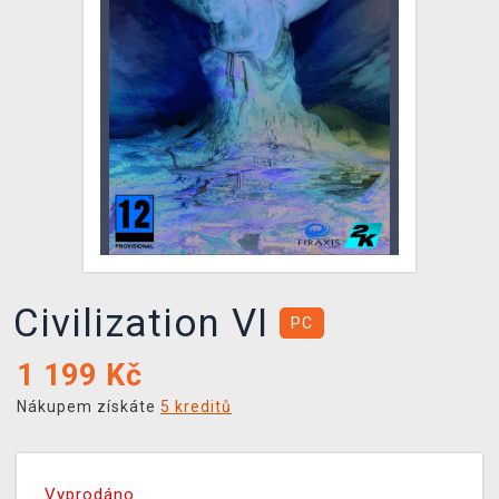
DOPRAVA
XZONE KLUB
TCG & BOARDGAME HUB
VÝKUP HER (BAZAR)
Civilization VI
PC
1 199
Kč
Nákupem získáte
5 kreditů
Vyprodáno