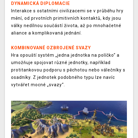
DYNAMICKÁ DIPLOMACIE
Interakce s ostatními civilizacemi se v průběhu hry
mění, od prvotních primitivních kontaktů, kdy jsou
války nedílnou součástí života, až po mnohačetné
aliance a komplikovaná jednání.
KOMBINOVANÉ OZBROJENÉ SVAZY
Hra opouští systém „jedna jednotka na políčko“ a
umožňuje spojovat různé jednotky, například
protitankovou podporu s pěchotou nebo válečníky s
osadníky. Z jednotek podobného typu lze navíc
vytvářet mocné „svazy“.