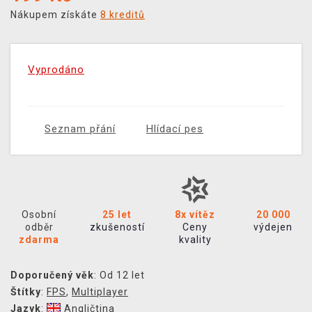
Nákupem získáte
8 kreditů
Vyprodáno
Seznam přání
Hlídací pes
Osobní
25 let
8x vítěz
20 000
odběr
zkušeností
Ceny
výdejen
zdarma
kvality
Doporučený věk
: Od 12 let
Štítky
:
FPS
,
Multiplayer
Jazyk
:
Angličtina