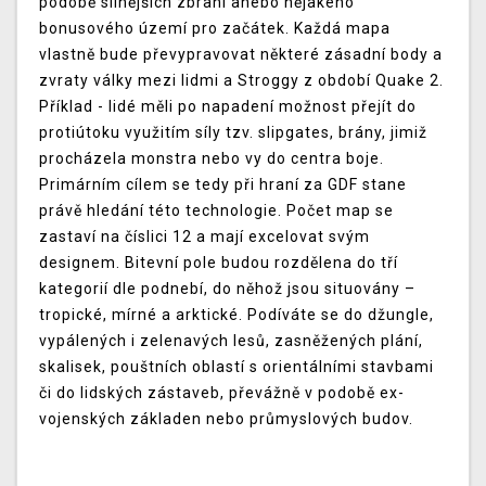
podobě silnějších zbraní anebo nějakého
bonusového území pro začátek. Každá mapa
vlastně bude převypravovat některé zásadní body a
zvraty války mezi lidmi a Stroggy z období Quake 2.
Příklad - lidé měli po napadení možnost přejít do
protiútoku využitím síly tzv. slipgates, brány, jimiž
procházela monstra nebo vy do centra boje.
Primárním cílem se tedy při hraní za GDF stane
právě hledání této technologie. Počet map se
zastaví na číslici 12 a mají excelovat svým
designem. Bitevní pole budou rozdělena do tří
kategorií dle podnebí, do něhož jsou situovány –
tropické, mírné a arktické. Podíváte se do džungle,
vypálených i zelenavých lesů, zasněžených plání,
skalisek, pouštních oblastí s orientálními stavbami
či do lidských zástaveb, převážně v podobě ex-
vojenských základen nebo průmyslových budov.