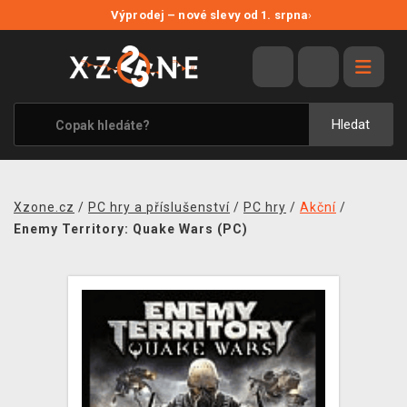
NOVÉ SLEVY
Výprodej – nové slevy od 1. srpna
›
VÝPRODEJ
VIDEOHRY
XZONE ORIGINALS
Hledat
TÉMATIKY
OBLEČENÍ A DOPLŇKY
Xzone.cz
/
PC hry a příslušenství
/
PC hry
/
Akční
/
MERCHANDISE
Enemy Territory: Quake Wars (PC)
SPOLEČENSKÉ HRY
BLOG
KONTAKT
PRODEJNY