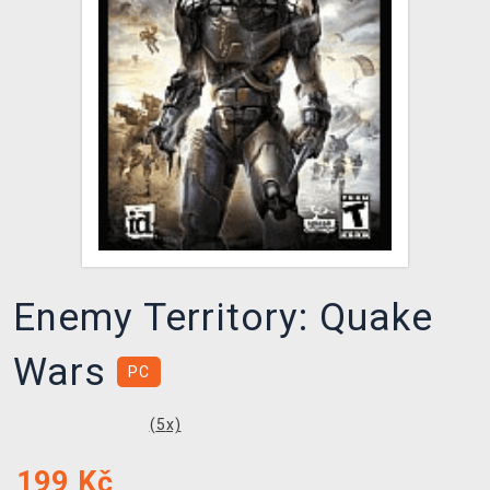
DOPRAVA
XZONE KLUB
TCG & BOARDGAME HUB
VÝKUP HER (BAZAR)
Enemy Territory: Quake
Wars
PC
(
5
x)
199
Kč