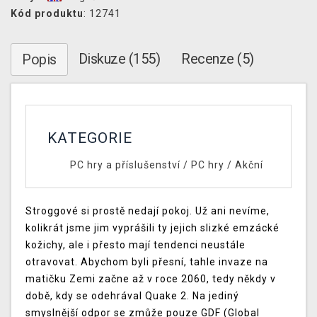
Kód produktu
: 12741
Diskuze (155)
Recenze (5)
Popis
KATEGORIE
PC hry a příslušenství
/
PC hry
/
Akční
Stroggové si prostě nedají pokoj. Už ani nevíme,
kolikrát jsme jim vyprášili ty jejich slizké emzácké
kožichy, ale i přesto mají tendenci neustále
otravovat. Abychom byli přesní, tahle invaze na
matičku Zemi začne až v roce 2060, tedy někdy v
době, kdy se odehrával Quake 2. Na jediný
smyslnější odpor se zmůže pouze GDF (Global