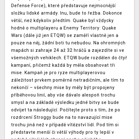
Defense Force), které představuje nejmocnější
složku lidské armády. Inu, bude to řežba. Dokonce
větší, než kdykoliv předtím. Quake byl vždycky
hodně o multiplayeru a Enemy Territory: Quake
Wars (dále již jen ETQW) se zaměří vlastně jen a
pouze na něj, žádní boti tu nebudou. Na ohromných
mapách si zahraje 24 až 32 hráčů a zajezdíte si ve
všemožných vehiklech. ETQW bude rozdělen do čtyř
kampaní, přičemž každá by měla obsahovat tři
mise. Kampaň je pro ryze multiplayerovou
záležitost prvkem poměrně netradičním, ale tím to
nekončí – všechny mise by měly být propojeny
příběhovou linií, aby vše dávalo alespoň trochu
smysl a na základě výsledku jedné bitvy se bude
odvíjet ta následující. Počítejte proto s tím, že po
rozdrcení Stroggy bude na to navazující mise
trochu jiná než v případě vítězství lidí. Pod tím si
představte menší či větší výhody pro ty lepší v