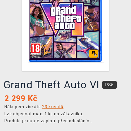
DOPRAVA
XZONE KLUB
TCG & BOARDGAME HUB
VÝKUP HER (BAZAR)
Grand Theft Auto VI
PS5
2 299
Kč
Nákupem získáte
23 kreditů
Lze objednat max. 1 ks na zákazníka.
Produkt je nutné zaplatit před odesláním.