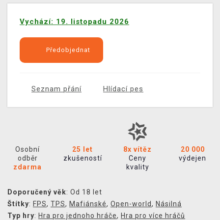
Vychází: 19. listopadu 2026
Předobjednat
Seznam přání
Hlídací pes
Osobní
25 let
8x vítěz
20 000
odběr
zkušeností
Ceny
výdejen
zdarma
kvality
Doporučený věk
: Od 18 let
Štítky
:
FPS
,
TPS
,
Mafiánské
,
Open-world
,
Násilná
Typ hry
:
Hra pro jednoho hráče
,
Hra pro více hráčů