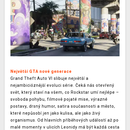
Největší GTA nové generace
Grand Theft Auto VI slibuje největší a
nejambicióznější evoluci série. Čeká nás otevřený
svět, který staví na všem, co Rockstar umí nejlépe –
svoboda pohybu, filmově pojaté mise, výrazné
postavy, drsný humor, satira současnosti a město,
které nepůsobí jen jako kulisa, ale jako živý
organismus. Od hlavních příběhových událostí až po
malé momenty v ulicích Leonidy má být každá cesta