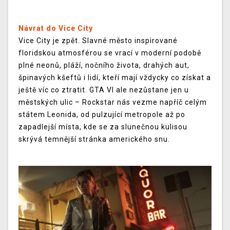
Návrat do Vice City
Vice City je zpět. Slavné město inspirované
floridskou atmosférou se vrací v moderní podobě
plné neonů, pláží, nočního života, drahých aut,
špinavých kšeftů i lidí, kteří mají vždycky co získat a
ještě víc co ztratit. GTA VI ale nezůstane jen u
městských ulic – Rockstar nás vezme napříč celým
státem Leonida, od pulzující metropole až po
zapadlejší místa, kde se za slunečnou kulisou
skrývá temnější stránka amerického snu.