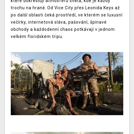
které dokreslují atmosféru světa, kde je každý
trochu na hraně. Od Vice City přes Leonida Keys až
po další oblasti čeká prostředí, ve kterém se luxusní
večírky, internetová sláva, pašování, špinavé
obchody a každodenní chaos potkávají v jednom
velkém floridském tripu.