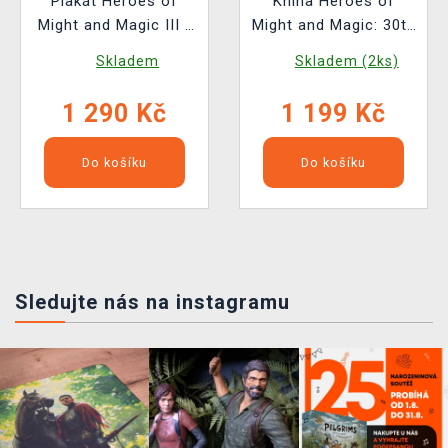
Plakát Heroes of
Kniha Heroes of
Might and Magic III -
Might and Magic: 30th
Dragons, Archangel &
Anniversary
Skladem
Skladem (2ks)
Archdevil (sada 3
Retrospective
kusů)
1 290 Kč
1 199 Kč
Do košíku
Do košíku
Sledujte nás na instagramu