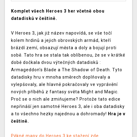
Komplet všech Heroes 3 her včetně obou
datadisků v češtině.
V Heroes 3, jak již název napovídá, se vše točí
kolem hrdinů a jejich obrovských armád, kteří
brázdí zemí, obsazují města a doly a bojují proti
sobě. Tato hra se stala tak oblíbenou, že se v krátké
době dočkala dvou výtečných datadisků :
Armageddon’s Blade a The Shadow of Death. Tyto
datadisky hru v mnoha směrech doplňovaly a
vylepšovaly, ale hlavně pokračovaly ve vyprávění
nových příběhů z fantasy světa Might and Magic.
Proč se o nich ale zmiňujeme? Protože tato edice
nepřináší jen samotné Heroes 3, ale i oba datadisky
a to všechno hezky najednou a dohromady!
Hra je v
češtině.
Pěkné mapy do Heroes 3 ke stažení zde.