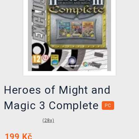
DOPRAVA
XZONE KLUB
TCG & BOARDGAME HUB
VÝKUP HER (BAZAR)
Heroes of Might and
Magic 3 Complete
PC
(
28
x)
199
Kč