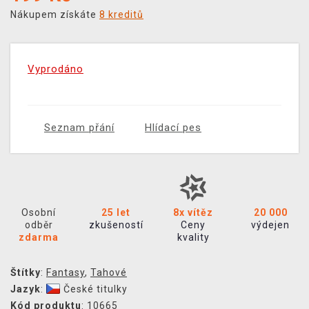
Nákupem získáte
8 kreditů
Vyprodáno
Seznam přání
Hlídací pes
Osobní
25 let
8x vítěz
20 000
odběr
zkušeností
Ceny
výdejen
zdarma
kvality
Štítky
:
Fantasy
,
Tahové
Jazyk
:
České titulky
Kód produktu
: 10665