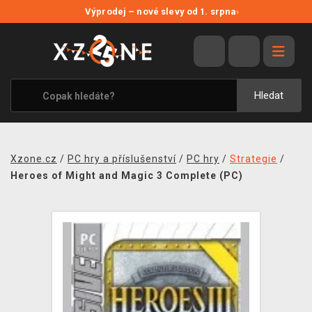
NOVÉ SLEVY
Výprodej – nové slevy od 1. srpna
›
VÝPRODEJ
VIDEOHRY
XZONE ORIGINALS
Hledat
TÉMATIKY
OBLEČENÍ A DOPLŇKY
Xzone.cz
/
PC hry a příslušenství
/
PC hry
/
Strategie
/
MERCHANDISE
Heroes of Might and Magic 3 Complete (PC)
SPOLEČENSKÉ HRY
BLOG
KONTAKT
PRODEJNY