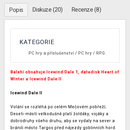
Diskuze (20)
Recenze (8)
Popis
KATEGORIE
PC hry a příslušenství
/
PC hry
/
RPG
Balehí obsahuje Icewind Dale 1, datadisk Heart of
Winter a Icewind Dale II
Icewind Dale II
Volání se rozléhá po celém Mečovém pobřeží;
Deseti-městí velkodušně platí žoldáky, vojáky a
dobrodruhy všeho druhu, aby se vydaly na sever a
bránili město Targos před nájezdy goblinních hord.