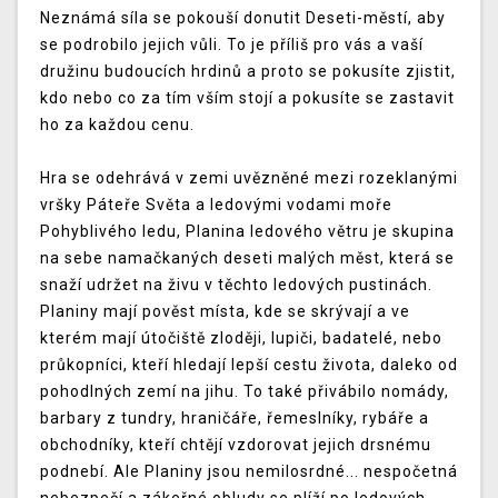
Neznámá síla se pokouší donutit Deseti-městí, aby
se podrobilo jejich vůli. To je příliš pro vás a vaší
družinu budoucích hrdinů a proto se pokusíte zjistit,
kdo nebo co za tím vším stojí a pokusíte se zastavit
ho za každou cenu.
Hra se odehrává v zemi uvězněné mezi rozeklanými
vršky Páteře Světa a ledovými vodami moře
Pohyblivého ledu, Planina ledového větru je skupina
na sebe namačkaných deseti malých měst, která se
snaží udržet na živu v těchto ledových pustinách.
Planiny mají pověst místa, kde se skrývají a ve
kterém mají útočiště zloději, lupiči, badatelé, nebo
průkopníci, kteří hledají lepší cestu života, daleko od
pohodlných zemí na jihu. To také přivábilo nomády,
barbary z tundry, hraničáře, řemeslníky, rybáře a
obchodníky, kteří chtějí vzdorovat jejich drsnému
podnebí. Ale Planiny jsou nemilosrdné... nespočetná