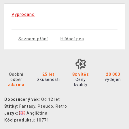
Vyprodáno
Seznam přání
Hlídací pes
Osobní
25 let
8x vítěz
20 000
odběr
zkušeností
Ceny
výdejen
zdarma
kvality
Doporučený věk
: Od 12 let
Štítky
:
Fantasy
,
Pseudo
,
Retro
Jazyk
:
Angličtina
Kód produktu
: 10771