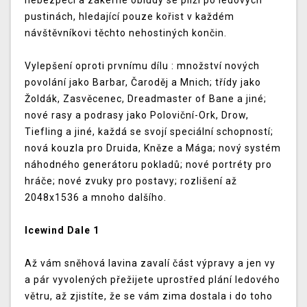
nebezpečí a zákeřné obludy se plíží po ledových
pustinách, hledající pouze kořist v každém
návštěvníkovi těchto nehostiných končin.
Vylepšení oproti prvnímu dílu : množství nových
povolání jako Barbar, Čaroděj a Mnich; třídy jako
Žoldák, Zasvěcenec, Dreadmaster of Bane a jiné;
nové rasy a podrasy jako Poloviční-Ork, Drow,
Tiefling a jiné, každá se svojí speciální schopností;
nová kouzla pro Druida, Kněze a Mága; nový systém
náhodného generátoru pokladů; nové portréty pro
hráče; nové zvuky pro postavy; rozlišení až
2048x1536 a mnoho dalšího.
Icewind Dale 1
Až vám sněhová lavina zavalí část výpravy a jen vy
a pár vyvolených přežijete uprostřed plání ledového
větru, až zjistíte, že se vám zima dostala i do toho