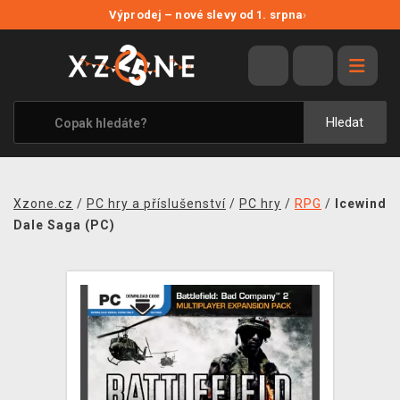
NOVÉ SLEVY
Výprodej – nové slevy od 1. srpna
›
VÝPRODEJ
VIDEOHRY
XZONE ORIGINALS
Hledat
TÉMATIKY
OBLEČENÍ A DOPLŇKY
Xzone.cz
/
PC hry a příslušenství
/
PC hry
/
RPG
/
Icewind
MERCHANDISE
Dale Saga (PC)
SPOLEČENSKÉ HRY
BLOG
KONTAKT
PRODEJNY