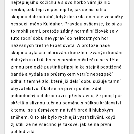
nejteplejšího kožichu a slovo horko vám již nic
neříká, pak teprve pochopíte, jak se asi cítila
skupina dobrodruhů, když dorazila do malé vesničky
nesoucí jméno Kuldahar. Pravdou ovšem je, že si za
to mohli sami, protože žádný normální člověk se v
tuto roční dobu nevypraví do nelítostných hor
nazvaných trefně Hřbet světa. A protože naše
skupina byla asi očarována kouzlem zvaným konání
dobrých skutků, hned v prvním městečku se v této
zimou prolezlé pustině připojila ke stejně postižené
bandě a vydala se průsmykem vstříc nebezpečí
odhalit temné zlo, které již delší dobu sužuje tamní
obyvatelstvo. Úkol se na první pohled zdál
jednoduchý a dobrodruzi s představou, že pobijí pár
skřetů a slíznou tučnou odměnu s půlkou království
k tomu, se s úsměvem na tváři brodili hlubokým
sněhem. O to ale bylo rychlejší vystřízlivění, když
zjistili, že ne všechno je takové, jak se na první
pohled zdá...