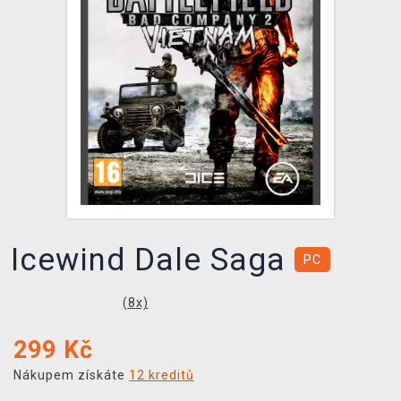
DOPRAVA
XZONE KLUB
TCG & BOARDGAME HUB
VÝKUP HER (BAZAR)
Icewind Dale Saga
PC
(
8
x)
299
Kč
Nákupem získáte
12 kreditů