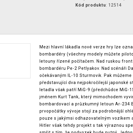
Kód produktu
: 12514
Mezi hlavní lákadla nové verze hry lze označ
bombardéry (všechny modely můžete pilotova
letouny řízené počítačem. Nad ruskou front
bombardéru Pe-2 Petlyakov. Nad scénáři Dal
očekávaným IL-10 Sturmovik. Pak můžeme z
představující dva nejpokročilejší japonské s
letadla však patří MiG-9 (předchůdce MiG-1
jménem Kurt Tank, který mimochodem vyvinu
bombardovací a průzkumný letoun Ar-234 Bli
prvopočátky vývoje stojí za podrobnější ohl
pouze s jakýmsi odhazovatelným vozíkem a p
Hitler však tehdy projekt s tak výraznou spe
smřit s tím, že podvozek bude nutný. Jedno