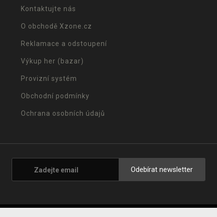
Kontaktujte nás
O obchodě Xzone.cz
Reklamace a odstoupení
Výkup her (bazar)
Provizní systém
Obchodní podmínky
Ochrana osobních údajů
Odebírat newsletter
© 2001 - 2026 Xzone.cz |
Upravit cookies
|
Naše obchody