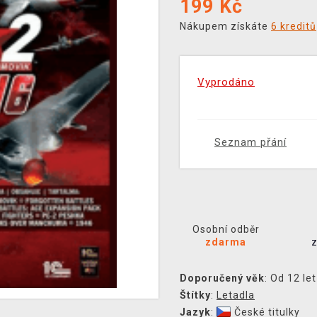
199
Kč
Nákupem získáte
6 kreditů
Vyprodáno
Seznam přání
Osobní odběr
zdarma
Doporučený věk
: Od 12 let
Štítky
:
Letadla
Jazyk
:
České titulky