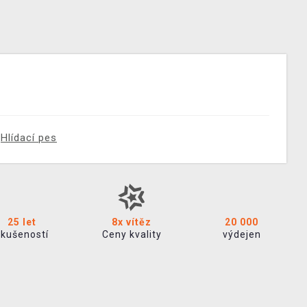
Hlídací pes
25 let
8x vítěz
20 000
zkušeností
Ceny kvality
výdejen