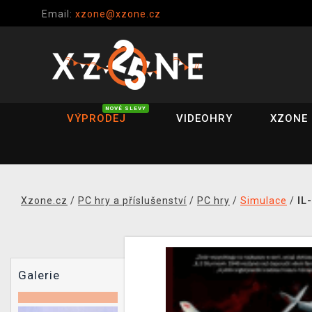
Email:
xzone@xzone.cz
NOVÉ SLEVY
VÝPRODEJ
VIDEOHRY
XZONE 
Xzone.cz
/
PC hry a příslušenství
/
PC hry
/
Simulace
/
IL
Galerie