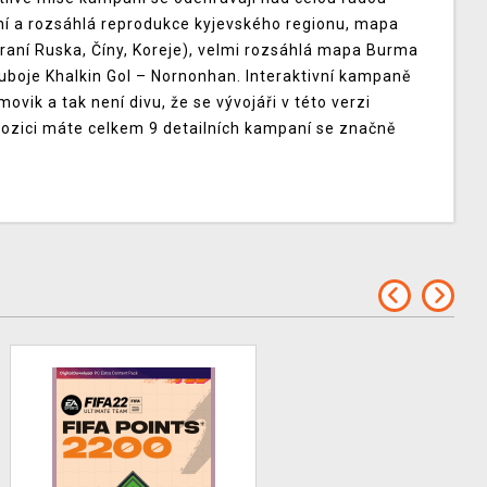
ilní a rozsáhlá reprodukce kyjevského regionu, mapa
raní Ruska, Číny, Koreje), velmi rozsáhlá mapa Burma
uboje Khalkin Gol – Nornonhan. Interaktivní kampaně
ovik a tak není divu, že se vývojáři v této verzi
spozici máte celkem 9 detailních kampaní se značně