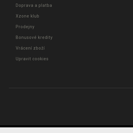
Doprava a platba
Xzone klub
Prodejny
Bonusové kredity
Vrácení zboží
Upravit cookies