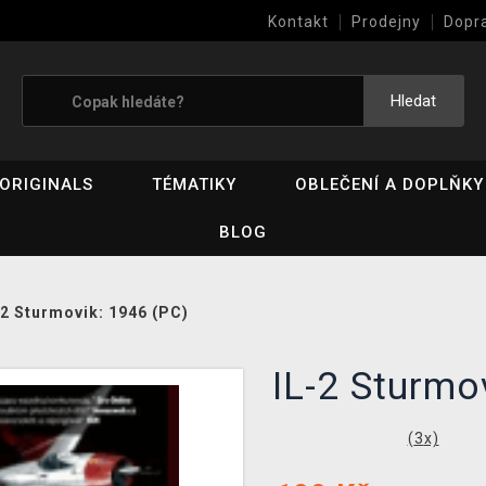
Kontakt
Prodejny
Dopr
Výkup her (bazar)
Hledat
ORIGINALS
TÉMATIKY
OBLEČENÍ A DOPLŇKY
BLOG
-2 Sturmovik: 1946 (PC)
IL-2 Sturmo
(
3
x)