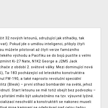
it 32 nových letounů, sdružující jak stíhačky, tak
t). Pokud jde o umělou inteligenci, přibyly čtyři
ou můžete pilotovat až čtyři verze famózního
ekého východu a Pacifiku se do bojů pustíte s velmi
mínit Ki-27 Nate, N1K2 George a J2M5 Jack
tíhače z období 2. světové války. Mezi dominující nová
5), Ta-183 pocházející od leteckého konstruktéra
l FW-190, a také naprosto revoluční speciální
tz (Blesk) – první stíhací bombardér na světě, jehož
édnutí. Start letounu se měl totiž obejít bez podvozku –
řistání mělo být uskutečněno na tzv. výsuvné lyžině.
cializací neschválil a konstruktéři se nakonec museli
tlivé mise kampaní se odehrávají nad celou řadou