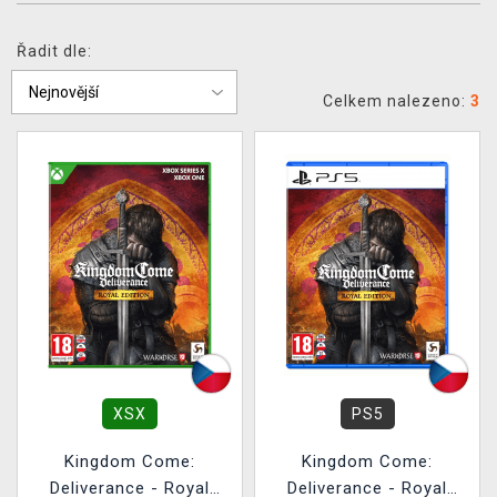
DOPRAVA
Řadit dle:
XZONE KLUB
Celkem nalezeno:
3
TCG & BOARDGAME HUB
VÝKUP HER (BAZAR)
XSX
PS5
Kingdom Come:
Kingdom Come:
Deliverance - Royal
Deliverance - Royal