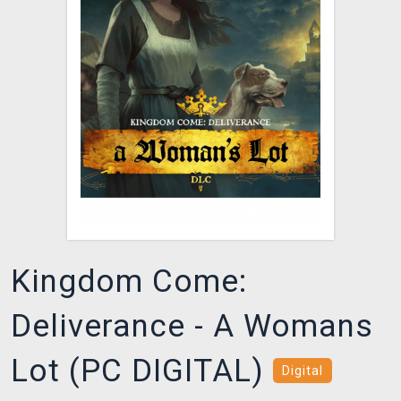
DOPRAVA
XZONE KLUB
TCG & BOARDGAME HUB
VÝKUP HER (BAZAR)
Kingdom Come:
Deliverance - A Womans
Lot (PC DIGITAL)
Digital