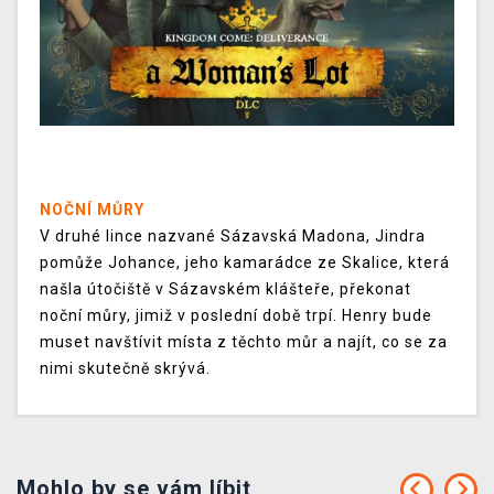
NOČNÍ MŮRY
V druhé lince nazvané Sázavská Madona, Jindra
pomůže Johance, jeho kamarádce ze Skalice, která
našla útočiště v Sázavském klášteře, překonat
noční můry, jimiž v poslední době trpí. Henry bude
muset navštívit místa z těchto můr a najít, co se za
nimi skutečně skrývá.
Mohlo by se vám líbit