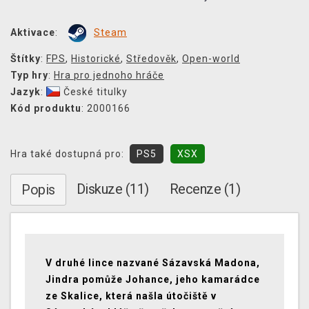
Aktivace
:
Steam
Štítky
:
FPS
,
Historické
,
Středověk
,
Open-world
Typ hry
:
Hra pro jednoho hráče
Jazyk
:
České titulky
Kód produktu
: 2000166
Hra také dostupná pro:
PS5
XSX
Diskuze (11)
Recenze (1)
Popis
V druhé lince nazvané Sázavská Madona,
Jindra pomůže Johance, jeho kamarádce
ze Skalice, která našla útočiště v