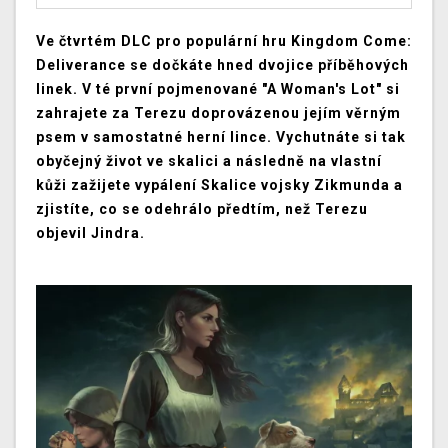
Ve čtvrtém DLC pro populární hru Kingdom Come:
Deliverance se dočkáte hned dvojice příběhových
linek. V té první pojmenované "A Woman's Lot" si
zahrajete za Terezu doprovázenou jejím věrným
psem v samostatné herní lince. Vychutnáte si tak
obyčejný život ve skalici a následně na vlastní
kůži zažijete vypálení Skalice vojsky Zikmunda a
zjistíte, co se odehrálo předtím, než Terezu
objevil Jindra.