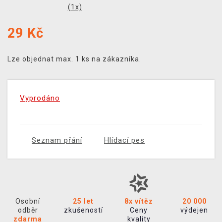
(
1
x)
29
Kč
Lze objednat max. 1 ks na zákazníka.
Vyprodáno
Seznam přání
Hlídací pes
Osobní
25 let
8x vítěz
20 000
odběr
zkušeností
Ceny
výdejen
zdarma
kvality