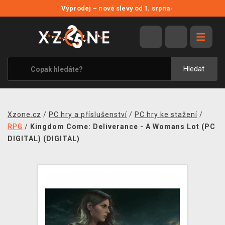
NOVÉ SLEVY
Výprodej – nové slevy od 1. srpna
›
VÝPRODEJ
VIDEOHRY
XZONE ORIGINALS
Hledat
TÉMATIKY
OBLEČENÍ A DOPLŇKY
Xzone.cz
/
PC hry a příslušenství
/
PC hry ke stažení
/
MERCHANDISE
RPG
/
Kingdom Come: Deliverance - A Womans Lot (PC
DIGITAL) (DIGITAL)
SPOLEČENSKÉ HRY
BLOG
KONTAKT
PRODEJNY