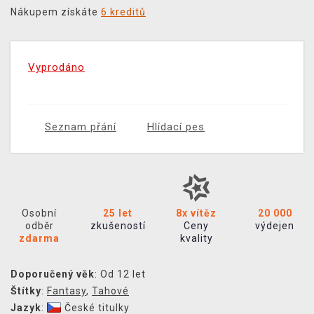
Nákupem získáte
6 kreditů
Vyprodáno
Seznam přání
Hlídací pes
Osobní
25 let
8x vítěz
20 000
odběr
zkušeností
Ceny
výdejen
zdarma
kvality
Doporučený věk
: Od 12 let
Štítky
:
Fantasy
,
Tahové
Jazyk
:
České titulky