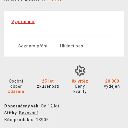
Vyprodáno
Seznam přání
Hlídací pes
Osobní
25 let
8x vítěz
20 000
odběr
zkušeností
Ceny
výdejen
zdarma
kvality
Doporučený věk
: Od 12 let
Štítky
:
Boxování
Kód produktu
: 13906