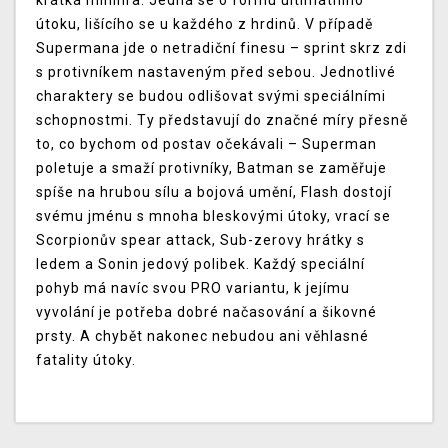
krátká minihra. Jedná se o formu ultimátního
útoku, lišícího se u každého z hrdinů. V případě
Supermana jde o netradiční finesu – sprint skrz zdi
s protivníkem nastaveným před sebou. Jednotlivé
charaktery se budou odlišovat svými speciálními
schopnostmi. Ty představují do značné míry přesně
to, co bychom od postav očekávali – Superman
poletuje a smaží protivníky, Batman se zaměřuje
spíše na hrubou sílu a bojová umění, Flash dostojí
svému jménu s mnoha bleskovými útoky, vrací se
Scorpionův spear attack, Sub-zerovy hrátky s
ledem a Sonin jedový polibek. Každý speciální
pohyb má navíc svou PRO variantu, k jejímu
vyvolání je potřeba dobré načasování a šikovné
prsty. A chybět nakonec nebudou ani věhlasné
fatality útoky.