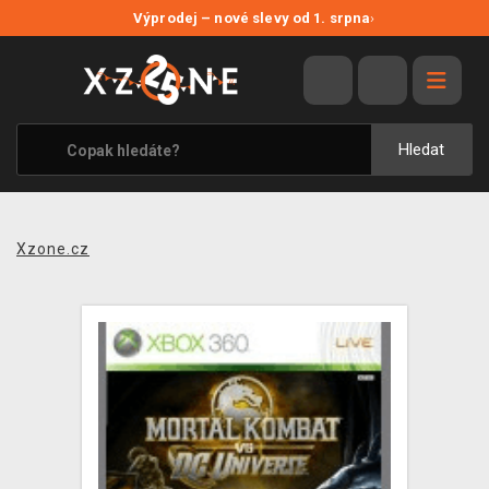
NOVÉ SLEVY
Výprodej – nové slevy od 1. srpna
›
VÝPRODEJ
VIDEOHRY
XZONE ORIGINALS
Hledat
TÉMATIKY
OBLEČENÍ A DOPLŇKY
Xzone.cz
MERCHANDISE
SPOLEČENSKÉ HRY
BLOG
KONTAKT
PRODEJNY