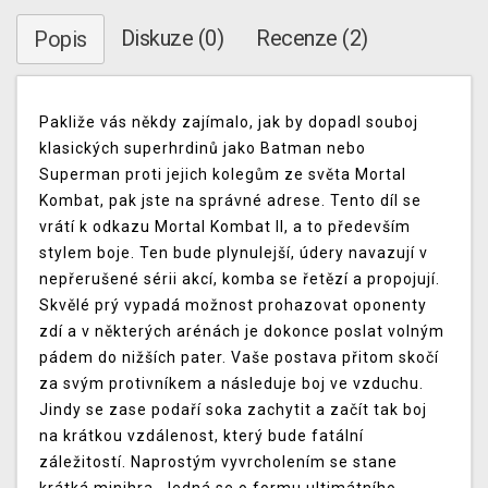
Diskuze (0)
Recenze (2)
Popis
Pakliže vás někdy zajímalo, jak by dopadl souboj
klasických superhrdinů jako Batman nebo
Superman proti jejich kolegům ze světa Mortal
Kombat, pak jste na správné adrese. Tento díl se
vrátí k odkazu Mortal Kombat II, a to především
stylem boje. Ten bude plynulejší, údery navazují v
nepřerušené sérii akcí, komba se řetězí a propojují.
Skvělé prý vypadá možnost prohazovat oponenty
zdí a v některých arénách je dokonce poslat volným
pádem do nižších pater. Vaše postava přitom skočí
za svým protivníkem a následuje boj ve vzduchu.
Jindy se zase podaří soka zachytit a začít tak boj
na krátkou vzdálenost, který bude fatální
záležitostí. Naprostým vyvrcholením se stane