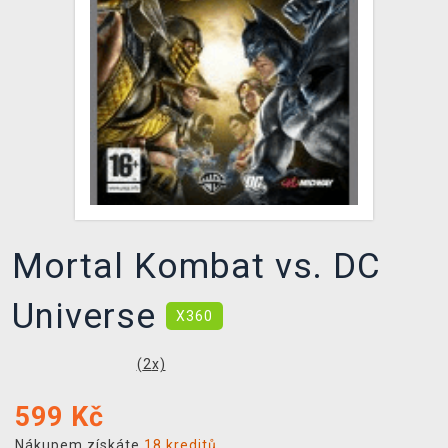
DOPRAVA
XZONE KLUB
TCG & BOARDGAME HUB
VÝKUP HER (BAZAR)
Mortal Kombat vs. DC
Universe
X360
(
2
x)
599
Kč
Nákupem získáte
18 kreditů