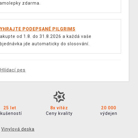
amolepky zdarma.
YHRAJTE PODEPSANÉ PILGRIMS
akupte od 1.8. do 31.8.2026 a každá vaše
bjednávka jde automaticky do slosování.
Hlídací pes
25 let
8x vítěz
20 000
zkušeností
Ceny kvality
výdejen
,
Vinylová deska