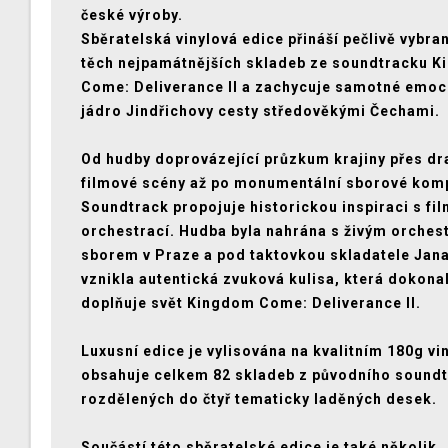
české výroby.
Sběratelská vinylová edice přináší pečlivě vybra
těch nejpamátnějších skladeb ze soundtracku 
Come: Deliverance II a zachycuje samotné emoc
jádro Jindřichovy cesty středověkými Čechami.
Od hudby doprovázející průzkum krajiny přes d
filmové scény až po monumentální sborové kom
Soundtrack propojuje historickou inspiraci s fi
orchestrací. Hudba byla nahrána s živým orches
sborem v Praze a pod taktovkou skladatele Jana
vznikla autentická zvuková kulisa, která dokona
doplňuje svět Kingdom Come: Deliverance II.
Luxusní edice je vylisována na kvalitním 180g vin
obsahuje celkem 82 skladeb z původního soundt
rozdělených do čtyř tematicky laděných desek.
Součástí této sběratelské edice je také několik