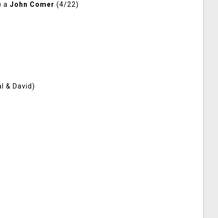
) a
John Comer
(4/22)
l & David)