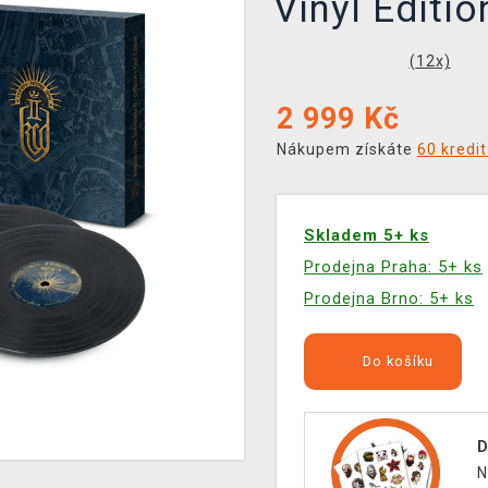
Vinyl Editio
(
12
x)
2 999
Kč
Nákupem získáte
60 kredi
Skladem 5+ ks
Prodejna Praha: 5+ ks
Prodejna Brno: 5+ ks
Do košíku
D
N