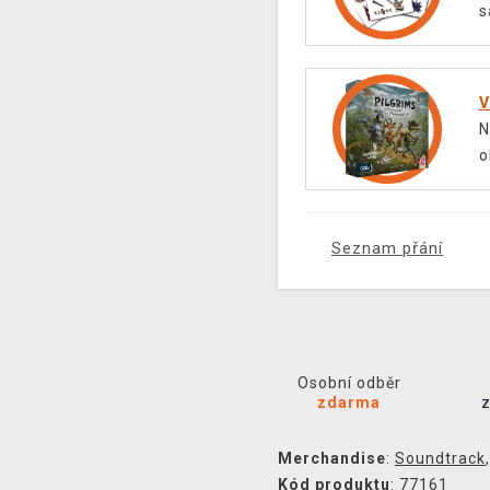
s
V
N
o
Seznam přání
Osobní odběr
zdarma
Merchandise
:
Soundtrack
Kód produktu
: 77161