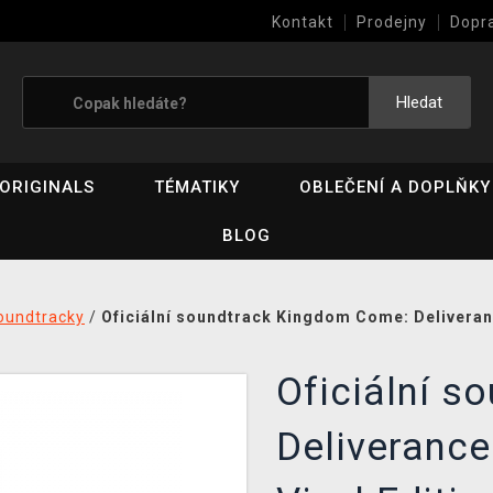
Kontakt
Prodejny
Dopr
Výkup her (bazar)
Hledat
ORIGINALS
TÉMATIKY
OBLEČENÍ A DOPLŇKY
BLOG
oundtracky
/
Oficiální soundtrack Kingdom Come: Deliverance
Oficiální 
Deliverance 