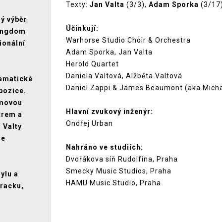
Texty:
Jan Valta
(3/3),
Adam Sporka
(3/17
ný výběr
Účinkují:
Kingdom
Warhorse Studio Choir & Orchestra
ionální
Adam Sporka, Jan Valta
Herold Quartet
Daniela Valtová, Alžběta Valtová
ramatické
Daniel Zappi & James Beaumont (aka Micha
pozice.
lmovou
Hlavní zvukový inženýr:
trem a
Ondřej Urban
 Valty
le
Nahráno ve studiích:
Dvořákova síň Rudolfina, Praha
Smecky Music Studios, Praha
ylu a
HAMU Music Studio, Praha
racku,