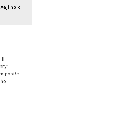
vají hold
II
nry”
m papíře
ého