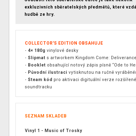
exkluzivních sběratelských předmětů, které vzdá
hudbě ze hry.
COLLECTOR'S EDITION OBSAHUJE
-
4× 180g
vinylové desky
-
Slipmat
s artworkem Kingdom Come: Deliverance 
-
Booklet
obsahující notový zápis písně “Ode to He
-
Původní ilustraci
vytisknutou na ručně vyráběné
-
Steam kód
pro aktivaci digituální verze rozšířen
soundtracku
SEZNAM SKLADEB
Vinyl 1 - Music of Trosky