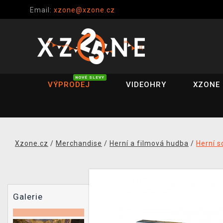
Email:
xzone@xzone.cz
NOVÉ SLEVY
VÝPRODEJ
VIDEOHRY
XZONE 
Xzone.cz
/
Merchandise
/
Herní a filmová hudba
/
Herní s
Galerie