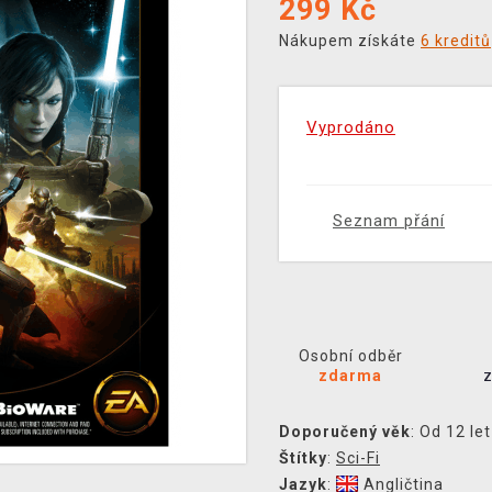
299
Kč
Nákupem získáte
6 kreditů
Vyprodáno
Seznam přání
Osobní odběr
zdarma
Doporučený věk
: Od 12 let
Štítky
:
Sci-Fi
Jazyk
:
Angličtina