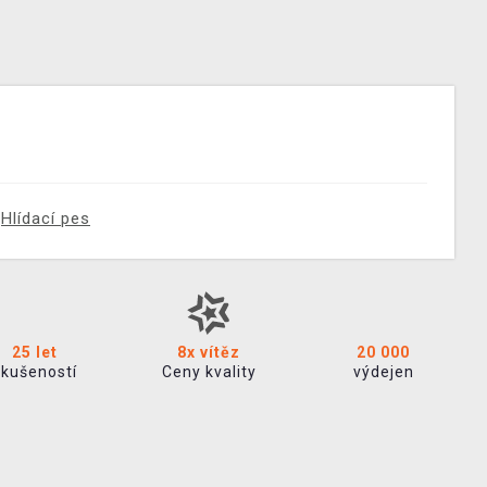
Hlídací pes
25 let
8x vítěz
20 000
zkušeností
Ceny kvality
výdejen