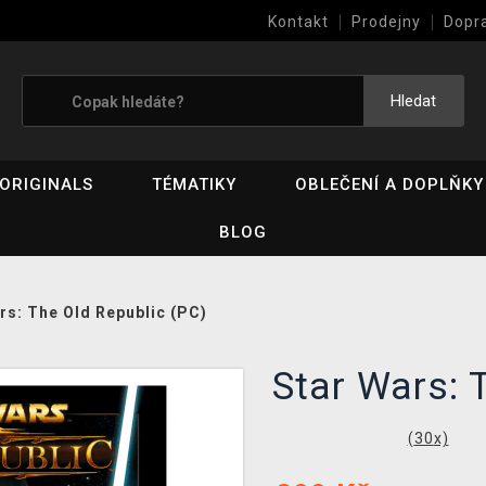
Kontakt
Prodejny
Dopr
Výkup her (bazar)
Hledat
ORIGINALS
TÉMATIKY
OBLEČENÍ A DOPLŇKY
BLOG
rs: The Old Republic (PC)
Star Wars: 
(
30
x)