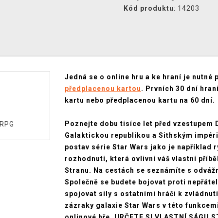
Kód produktu
: 14203
Jedná se o online hru a ke hraní je nutné 
předplacenou kartou
. Prvních 30 dní hran
kartu nebo předplacenou kartu na 60 dní.
Poznejte dobu tisíce let před vzestupem 
ORPG
Galaktickou republikou a Sithským impéri
postav série Star Wars jako je například r
rozhodnutí, která ovlivní váš vlastní příbě
Stranu. Na cestách se seznámíte s odvážn
Společně se budete bojovat proti nepřáte
spojovat síly s ostatními hráči k zvládnut
zázraky galaxie Star Wars v této funkce
onlinové hře. URČETE SI VLASTNÍ SÁGU S