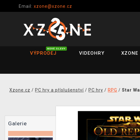
Email:
xzone@xzone.cz
NOVÉ SLEVY
VÝPRODEJ
VIDEOHRY
XZONE 
Xzone.cz
/
PC hry a příslušenství
/
PC hry
/
RPG
/
Star Wa
Galerie