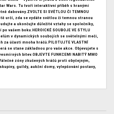
tar Wars. Tu tvoří interaktivní příběh s hranými
pletně dabovány.ZVOLTE SI SVĚTLOU ČI TEMNOU
ě určí, zda se vydáte světlou či temnou stranou
ujte a ukončujte důležité vztahy se společníky,
ojují po vašem boku.HEROICKÉ SOUBOJE VE STYLU
telům v dynamických soubojích se světelnými meči,
ách za účasti mnoha hráčů.PILOTUJTE VLASTNÍ
erá se stane základnou pro vaše akce. Objevujete s
ých vesmírných bitev.OBJEVTE FUNKCEMI NABITÝ MMO
 Válečné zóny zkušených hráčů proti obyčejným,
skupiny, guildy, aukční domy, vylepšování postavy,