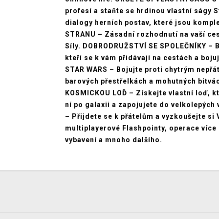
profesí a staňte se hrdinou vlastní ságy S
dialogy herních postav, které jsou kom
STRANU – Zásadní rozhodnutí na vaší cest
Síly. DOBRODRUŽSTVÍ SE SPOLEČNÍKY – Bud
kteří se k vám přidávají na cestách a b
STAR WARS – Bojujte proti chytrým nepřá
barových přestřelkách a mohutných bitv
KOSMICKOU LOĎ – Získejte vlastní loď, kt
ní po galaxii a zapojujete do velkolep
– Přijdete se k přátelům a vyzkoušejte si
multiplayerové Flashpointy, operace více 
vybavení a mnoho dalšího.