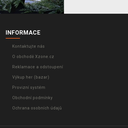
INFORMACE
Kontaktujte nás
O obchodě Xzone.cz
Reklamace a odstoupení
Výkup her (bazar)
Provizní systém
Obchodní podmínky
Ochrana osobních údajů