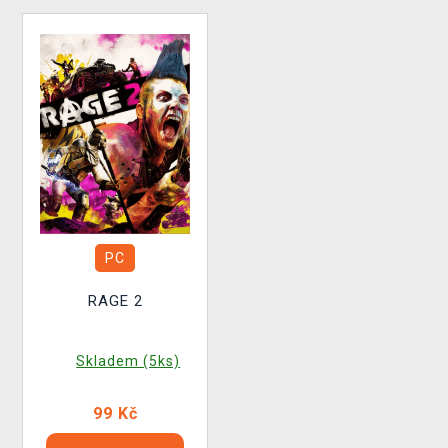
PC
RAGE 2
Skladem (5ks)
99 Kč