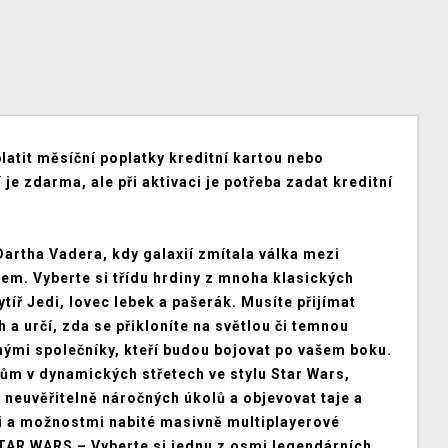
platit měsíční poplatky kreditní kartou nebo
í je zdarma, ale při aktivaci je potřeba zadat kreditní
Dartha Vadera, kdy galaxií zmítala válka mezi
em. Vyberte si třídu hrdiny z mnoha klasických
ytíř Jedi, lovec lebek a pašerák. Musíte přijímat
h a určí, zda se přikloníte na světlou či temnou
ými společníky, kteří budou bojovat po vašem boku.
lům v dynamických střetech ve stylu Star Wars,
í neuvěřitelně náročných úkolů a objevovat taje a
mi a možnostmi nabité masivně multiplayerové
TAR WARS – Vyberte si jednu z osmi legendárních