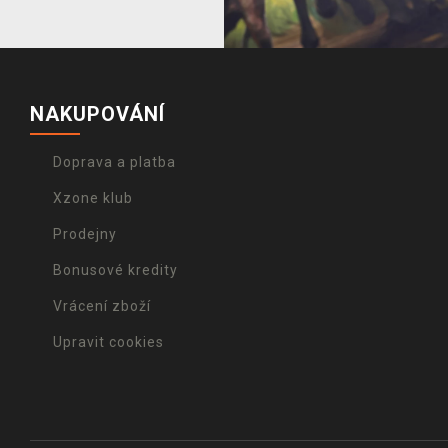
NAKUPOVÁNÍ
Doprava a platba
Xzone klub
Prodejny
Bonusové kredity
Vrácení zboží
Upravit cookies