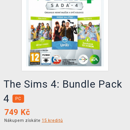
DOPRAVA
XZONE KLUB
TCG & BOARDGAME HUB
VÝKUP HER (BAZAR)
The Sims 4: Bundle Pack
4
PC
749
Kč
Nákupem získáte
15 kreditů