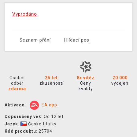
Vyprodáno
Seznam přání
Hlídací pes
Osobní
25 let
8x vítěz
20 000
odběr
zkušeností
Ceny
výdejen
zdarma
kvality
Aktivace
:
EA app
Doporučený věk
: Od 12 let
Jazyk
:
České titulky
Kód produktu
: 25794