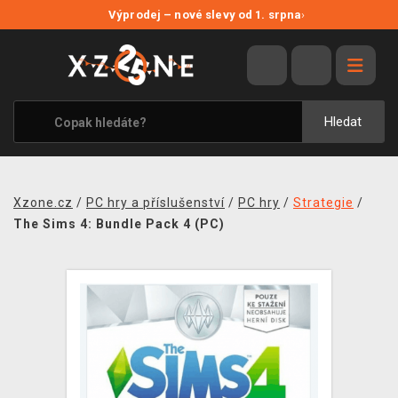
NOVÉ SLEVY
Výprodej – nové slevy od 1. srpna
›
VÝPRODEJ
VIDEOHRY
XZONE ORIGINALS
Hledat
TÉMATIKY
OBLEČENÍ A DOPLŇKY
Xzone.cz
/
PC hry a příslušenství
/
PC hry
/
Strategie
/
MERCHANDISE
The Sims 4: Bundle Pack 4 (PC)
SPOLEČENSKÉ HRY
BLOG
KONTAKT
PRODEJNY