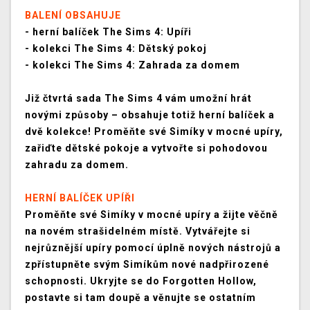
BALENÍ OBSAHUJE
- herní balíček The Sims 4: Upíři
- kolekci The Sims 4: Dětský pokoj
- kolekci The Sims 4: Zahrada za domem
Již čtvrtá sada The Sims 4 vám umožní hrát
novými způsoby – obsahuje totiž herní balíček a
dvě kolekce! Proměňte své Simíky v mocné upíry,
zařiďte dětské pokoje a vytvořte si pohodovou
zahradu za domem.
HERNÍ BALÍČEK UPÍŘI
Proměňte své Simíky v mocné upíry a žijte věčně
na novém strašidelném místě. Vytvářejte si
nejrůznější upíry pomocí úplně nových nástrojů a
zpřístupněte svým Simíkům nové nadpřirozené
schopnosti. Ukryjte se do Forgotten Hollow,
postavte si tam doupě a věnujte se ostatním