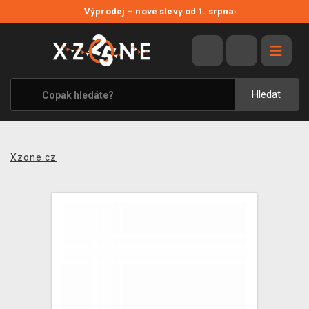
NOVÉ SLEVY
Výprodej – nové slevy od 1. srpna
›
VÝPRODEJ
VIDEOHRY
XZONE ORIGINALS
Hledat
TÉMATIKY
OBLEČENÍ A DOPLŇKY
Xzone.cz
MERCHANDISE
SPOLEČENSKÉ HRY
BLOG
KONTAKT
PRODEJNY