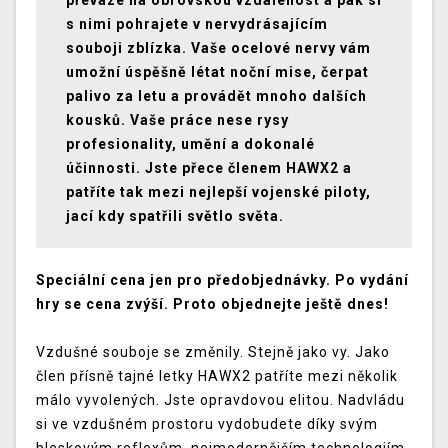
převaze na obrovskou vzdálenost a pak si
s nimi pohrajete v nervydrásajícím
souboji zblízka. Vaše ocelové nervy vám
umožní úspěšně létat noční mise, čerpat
palivo za letu a provádět mnoho dalších
kousků. Vaše práce nese rysy
profesionality, umění a dokonalé
účinnosti. Jste přece členem HAWX2 a
patříte tak mezi nejlepší vojenské piloty,
jací kdy spatřili světlo světa.
Speciální cena jen pro předobjednávky. Po vydání
hry se cena zvýší. Proto objednejte ještě dnes!
Vzdušné souboje se změnily. Stejně jako vy. Jako
člen přísně tajné letky HAWX2 patříte mezi několik
málo vyvolených. Jste opravdovou elitou. Nadvládu
si ve vzdušném prostoru vydobudete díky svým