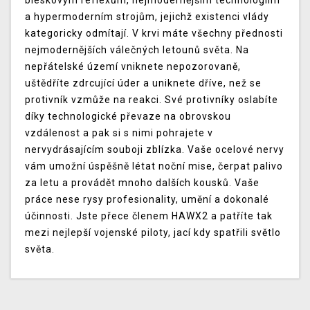
bleskovým reflexům, nejmodernějším technologiím
a hypermoderním strojům, jejichž existenci vlády
kategoricky odmítají. V krvi máte všechny přednosti
nejmodernějších válečných letounů světa. Na
nepřátelské území vniknete nepozorovaně,
uštědříte zdrcující úder a uniknete dříve, než se
protivník vzmůže na reakci. Své protivníky oslabíte
díky technologické převaze na obrovskou
vzdálenost a pak si s nimi pohrajete v
nervydrásajícím souboji zblízka. Vaše ocelové nervy
vám umožní úspěšně létat noční mise, čerpat palivo
za letu a provádět mnoho dalších kousků. Vaše
práce nese rysy profesionality, umění a dokonalé
účinnosti. Jste přece členem HAWX2 a patříte tak
mezi nejlepší vojenské piloty, jací kdy spatřili světlo
světa.