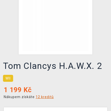
DOPRAVA
XZONE KLUB
TCG & BOARDGAME HUB
VÝKUP HER (BAZAR)
Tom Clancys H.A.W.X. 2
WII
1 199
Kč
Nákupem získáte
12 kreditů