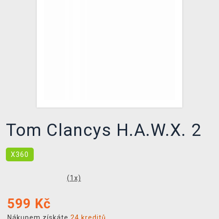
DOPRAVA
XZONE KLUB
TCG & BOARDGAME HUB
VÝKUP HER (BAZAR)
Tom Clancys H.A.W.X. 2
X360
(
1
x)
599
Kč
Nákupem získáte
24 kreditů