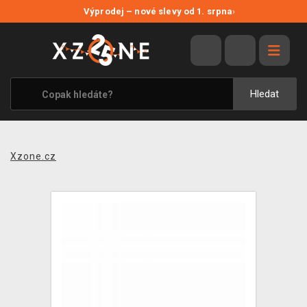
NOVÉ SLEVY
Výprodej – nové slevy od 1. srpna
›
VÝPRODEJ
VIDEOHRY
XZONE ORIGINALS
Hledat
TÉMATIKY
OBLEČENÍ A DOPLŇKY
Xzone.cz
MERCHANDISE
SPOLEČENSKÉ HRY
BLOG
KONTAKT
PRODEJNY