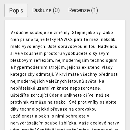
Diskuze (0)
Recenze (1)
Popis
Vzdušné souboje se změnily. Stejně jako vy. Jako
člen přísně tajné letky HAWX2 patříte mezi několik
málo vyvolených. Jste opravdovou elitou. Nadvládu
si ve vzdušném prostoru vydobudete díky svým
bleskovým reflexům, nejmodernějším technologiím
a hypermoderním strojům, jejichž existenci vlády
kategoricky odmítají. V krvi máte všechny přednosti
nejmodernějších válečných letounů světa. Na
nepřátelské území vniknete nepozorovaně,
uštědříte zdrcující úder a uniknete dříve, než se
protivník vzmůže na reakci. Své protivníky oslabíte
díky technologické převaze na obrovskou
vzdálenost a pak si s nimi pohrajete v
nervydrásajícím souboji zblízka. Vaše ocelové nervy