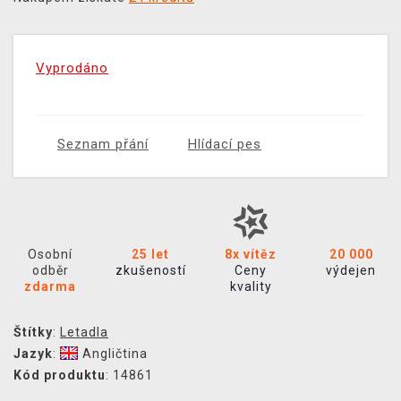
Vyprodáno
Seznam přání
Hlídací pes
Osobní
25 let
8x vítěz
20 000
odběr
zkušeností
Ceny
výdejen
zdarma
kvality
Štítky
:
Letadla
Jazyk
:
Angličtina
Kód produktu
: 14861