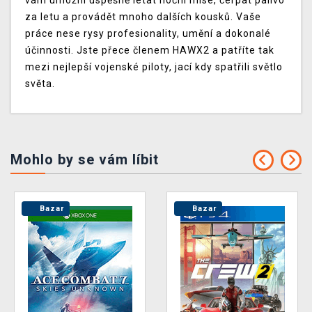
vám umožní úspěšně létat noční mise, čerpat palivo
za letu a provádět mnoho dalších kousků. Vaše
práce nese rysy profesionality, umění a dokonalé
účinnosti. Jste přece členem HAWX2 a patříte tak
mezi nejlepší vojenské piloty, jací kdy spatřili světlo
světa.
Mohlo by se vám líbit
Bazar
Bazar