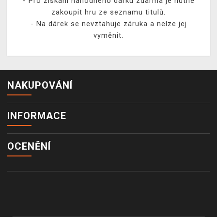
- Pro získání náhodného dárku zdarma je nutné
zakoupit hru ze seznamu titulů.
- Na dárek se nevztahuje záruka a nelze jej
vyměnit.
NAKUPOVÁNÍ
INFORMACE
OCENĚNÍ