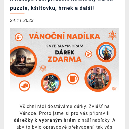
DOPRAVA
puzzle, kšiltovku, hrnek a další!
XZONE KLUB
24.11.2023
TCG & BOARDGAME HUB
VÝKUP HER (BAZAR)
Všichni rádi dostáváme dárky. Zvlášť na
Vánoce. Proto jsme si pro vás připravili
dárečky k vybraným hrám
z naší nabídky. A
aby to bylo opravdové překvapení, tak vás