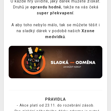
U každé hry uvidíte, jaký dárek můžete získat.
Druhů je
opravdu hodně
, takže na vás čeká
super překvapení
.
A aby toho nebylo málo, tak se můžete těšit i
na sladký dárek v podobě našich
Xzone
medvídků
.
PRAVIDLA
- Akce platí od 23.11. do rozebrání zásob.