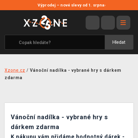
NOVÉ SLEVY
Výprodej – nové slevy od 1. srpna
›
VÝPRODEJ
VIDEOHRY
XZONE ORIGINALS
Hledat
TÉMATIKY
OBLEČENÍ A DOPLŇKY
Xzone.cz
/
Vánoční nadílka - vybrané hry s dárkem
MERCHANDISE
zdarma
SPOLEČENSKÉ HRY
BLOG
Vánoční nadílka - vybrané hry s
KONTAKT
dárkem zdarma
PRODEJNY
K nákupu vám přidáme hodnotný dárek -