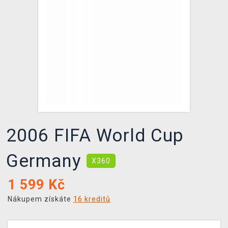
DOPRAVA
XZONE KLUB
TCG & BOARDGAME HUB
VÝKUP HER (BAZAR)
2006 FIFA World Cup
Germany
X360
1 599
Kč
Nákupem získáte
16 kreditů