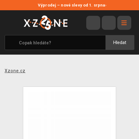
NOVÉ SLEVY
Výprodej – nové slevy od 1. srpna
›
VÝPRODEJ
VIDEOHRY
XZONE ORIGINALS
Hledat
TÉMATIKY
OBLEČENÍ A DOPLŇKY
Xzone.cz
MERCHANDISE
SPOLEČENSKÉ HRY
BLOG
KONTAKT
PRODEJNY