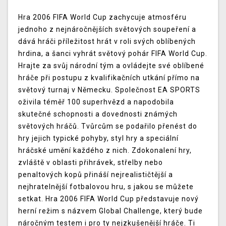
Hra 2006 FIFA World Cup zachycuje atmosféru
jednoho z nejnáročnějších světových soupeření a
dává hráči příležitost hrát v roli svých oblíbených
hrdina, a šanci vyhrát světový pohár FIFA World Cup.
Hrajte za svůj národní tým a ovládejte své oblíbené
hráče při postupu z kvalifikačních utkání přímo na
světový turnaj v Německu. Společnost EA SPORTS
oživila téměř 100 superhvězd a napodobila
skutečné schopnosti a dovednosti známých
světových hráčů. Tvůrcům se podařilo přenést do
hry jejich typické pohyby, styl hry a speciální
hráčské umění každého z nich. Zdokonalení hry,
zvláště v oblasti přihrávek, střelby nebo
penaltových kopů přináší nejrealističtější a
nejhratelnější fotbalovou hru, s jakou se můžete
setkat. Hra 2006 FIFA World Cup představuje nový
herní režim s názvem Global Challenge, který bude
náročným testem i pro ty nejzkušenější hráče. Ti