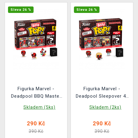
Sleva 26 %
Sleva 26 %
Figurka Marvel -
Figurka Marvel -
Deadpool BBQ Master
Deadpool Sleepover 4-
4-pack (Funko Bitty
pack (Funko Bitty POP)
Skladem (5ks)
Skladem (2ks)
POP)
290 Kč
290 Kč
390 Kč
390 Kč