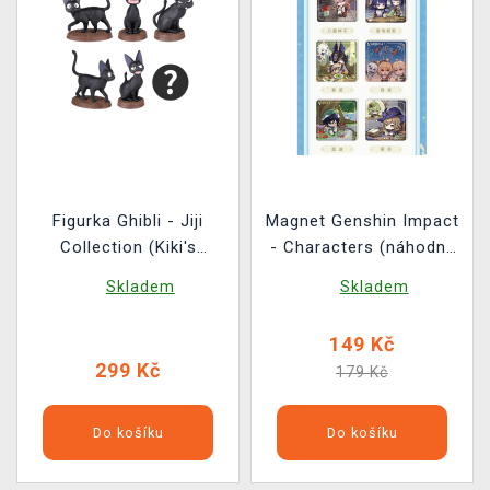
Figurka Ghibli - Jiji
Magnet Genshin Impact
Collection (Kiki's
- Characters (náhodný
Delivery Service)
výběr)
Skladem
Skladem
(náhodný výběr)
149 Kč
299 Kč
179 Kč
Do košíku
Do košíku