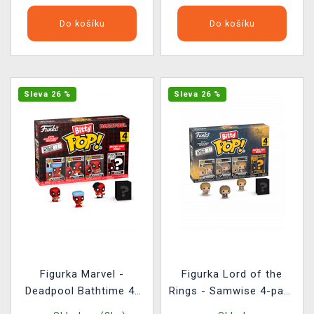
Do košíku
Do košíku
Sleva 26 %
Sleva 26 %
Figurka Marvel -
Figurka Lord of the
Deadpool Bathtime 4-
Rings - Samwise 4-pack
pack (Funko Bitty POP)
(Funko Bitty POP)