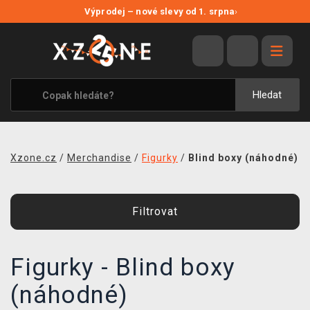
NOVÉ SLEVY
Výprodej – nové slevy od 1. srpna
›
VÝPRODEJ
VIDEOHRY
XZONE ORIGINALS
Hledat
TÉMATIKY
OBLEČENÍ A DOPLŇKY
Xzone.cz
/
Merchandise
/
Figurky
/
Blind boxy (náhodné)
MERCHANDISE
SPOLEČENSKÉ HRY
Filtrovat
BLOG
Figurky - Blind boxy
KONTAKT
(náhodné)
PRODEJNY