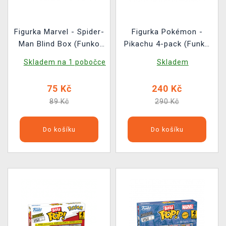
Figurka Marvel - Spider-
Figurka Pokémon -
Man Blind Box (Funko
Pikachu 4-pack (Funko
Bitty POP) (náhodný
Bitty POP)
Skladem na 1 pobočce
Skladem
výběr)
75 Kč
240 Kč
89 Kč
290 Kč
Do košíku
Do košíku