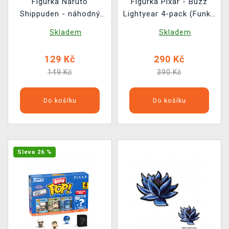
Figurka Naruto
Figurka Pixar - Buzz
Shippuden - náhodný
Lightyear 4-pack (Funko
výběr (Funko Mystery
Bitty POP)
Skladem
Skladem
Minis)
129 Kč
290 Kč
149 Kč
390 Kč
Do košíku
Do košíku
Sleva 26 %