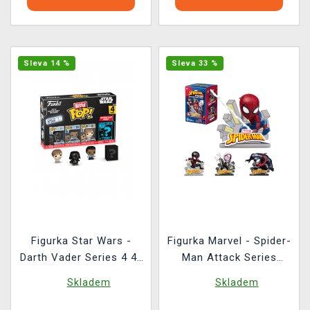
Sleva 14 %
Sleva 33 %
Figurka Star Wars -
Figurka Marvel - Spider-
Darth Vader Series 4 4-
Man Attack Series
pack (Funko Bitty POP)
(náhodný výběr)
Skladem
Skladem
(HeroBox)