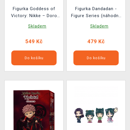
Figurka Goddess of
Figurka Dandadan -
Victory: Nikke – Doro
Figure Series (náhodný
Action Hobby (náhodný
výběr)
Skladem
Skladem
výběr)
549 Kč
479 Kč
Do košíku
Do košíku