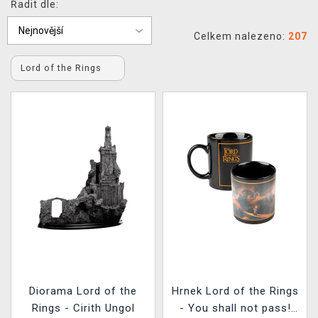
Řadit dle:
DOPRAVA
Celkem nalezeno:
207
XZONE KLUB
Lord of the Rings
TCG & BOARDGAME HUB
VÝKUP HER (BAZAR)
Diorama Lord of the
Hrnek Lord of the Rings
Rings - Cirith Ungol
- You shall not pass!