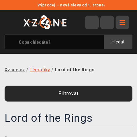
NOVÉ SLEVY
Výprodej – nové slevy od 1. srpna
›
VÝPRODEJ
VIDEOHRY
XZONE ORIGINALS
Hledat
TÉMATIKY
OBLEČENÍ A DOPLŇKY
Xzone.cz
/
Tématiky
/
Lord of the Rings
MERCHANDISE
SPOLEČENSKÉ HRY
Filtrovat
BLOG
Lord of the Rings
KONTAKT
PRODEJNY