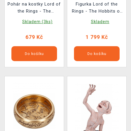
Pohár na kostky Lord of
Figurka Lord of the
the Rings - The
Rings - The Hobbits of
Fellowship of the Ring
the Shire (Nemesis
Skladem (3ks)
Skladem
(kožený)
Now)
679 Kč
1 799 Kč
Do košíku
Do košíku