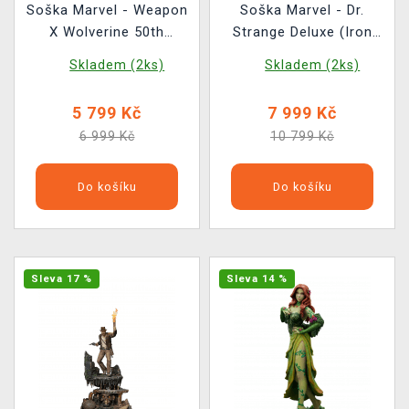
Soška Marvel - Weapon
Soška Marvel - Dr.
X Wolverine 50th
Strange Deluxe (Iron
Anniversary (Iron
Studios)
Skladem (2ks)
Skladem (2ks)
Studios)
5 799 Kč
7 999 Kč
6 999 Kč
10 799 Kč
Do košíku
Do košíku
Sleva 17 %
Sleva 14 %