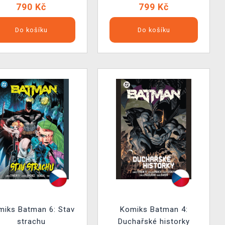
790 Kč
799 Kč
Do košíku
Do košíku
miks Batman 6: Stav
Komiks Batman 4:
strachu
Duchařské historky