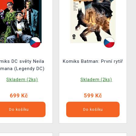
miks DC světy Neila
Komiks Batman: První rytíř
imana (Legendy DC)
Skladem (2ks)
Skladem (2ks)
699 Kč
599 Kč
Do košíku
Do košíku