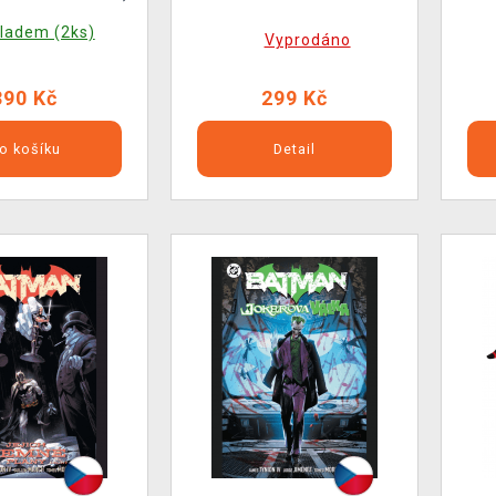
ladem (2ks)
Vyprodáno
390 Kč
299 Kč
o košíku
Detail