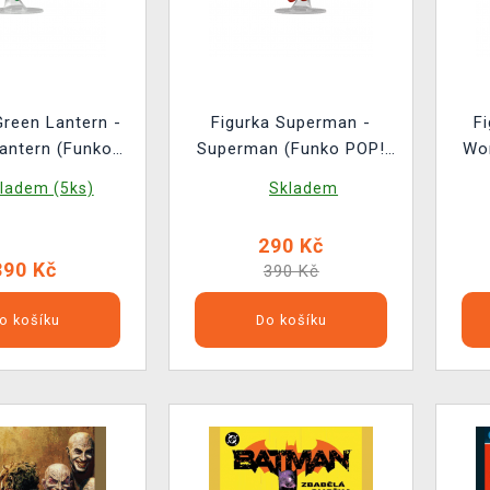
Green Lantern -
Figurka Superman -
F
antern (Funko
Superman (Funko POP!
Wo
Heroes 601)
Heroes 599)
ladem (5ks)
Skladem
290 Kč
390 Kč
390 Kč
o košíku
Do košíku