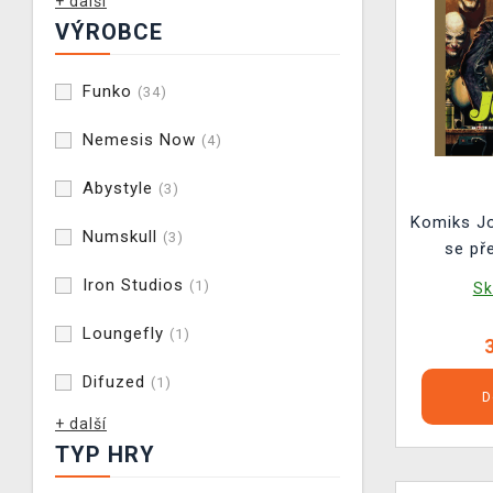
+ další
VÝROBCE
Funko
(34)
Nemesis Now
(4)
Abystyle
(3)
Komiks Jo
Numskull
(3)
se př
Iron Studios
(1)
Sk
Loungefly
(1)
Difuzed
(1)
D
+ další
TYP HRY