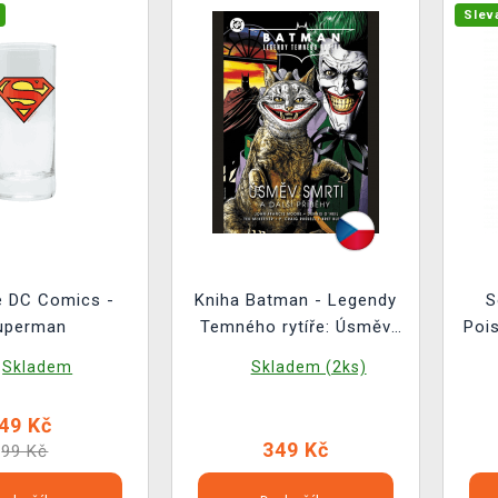
Slev
e DC Comics -
Kniha Batman - Legendy
S
uperman
Temného rytíře: Úsměv
Pois
smrti a další příběhy
Skladem
Skladem (2ks)
49 Kč
349 Kč
99 Kč