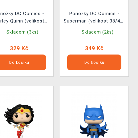
nožky DC Comics -
Ponožky DC Comics -
rley Quinn (velikost
Superman (velikost 38/45)
36/43) (3 páry)
(3 páry)
Skladem (3ks)
Skladem (2ks)
329 Kč
349 Kč
Do košíku
Do košíku