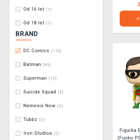
Od 16 let
(1)
D
Od 18 let
(1)
BRAND
DC Comics
(110)
Batman
(65)
Superman
(15)
Suicide Squad
(5)
Nemesis Now
(3)
Tubbz
(3)
Figurka 
Iron Studios
(2)
(Funko P