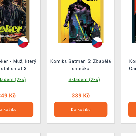
ker - Muž, který
Komiks Batman 5: Zbabělá
Ko
estal smát 3
smečka
Ga
ladem (2ks)
Skladem (2ks)
349 Kč
339 Kč
o košíku
Do košíku