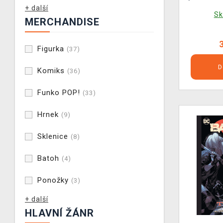
+ další
Sk
MERCHANDISE
Figurka
(37)
D
Komiks
(36)
Funko POP!
(33)
Hrnek
(9)
Sklenice
(8)
Batoh
(4)
Ponožky
(3)
+ další
HLAVNÍ ŽÁNR