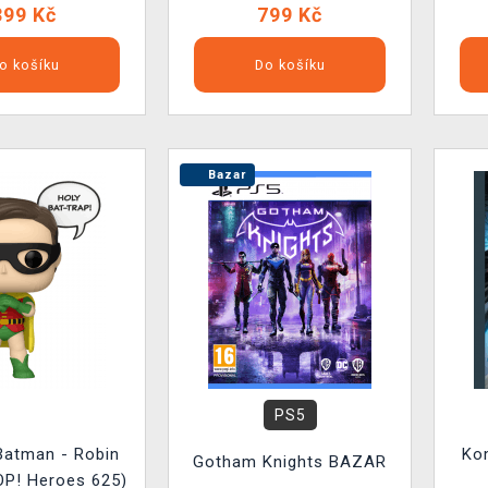
399 Kč
799 Kč
o košíku
Do košíku
Bazar
PS5
Batman - Robin
Ko
Gotham Knights BAZAR
OP! Heroes 625)