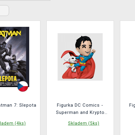
s
tman 7: Slepota
Figurka DC Comics -
Fi
Superman and Krypto
(Youtooz DC Comics 0)
Pea
ladem (4ks)
Skladem (5ks)