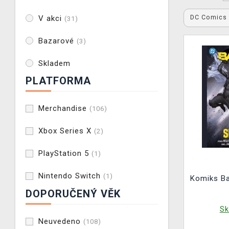
DC Comic
V akci
(31)
Bazarové
(3)
Skladem
PLATFORMA
Merchandise
(106)
Xbox Series X
(2)
PlayStation 5
(1)
Nintendo Switch
(1)
Komiks Ba
DOPORUČENÝ VĚK
Sk
Neuvedeno
(108)