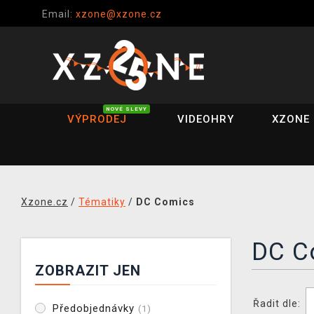
Email:
xzone@xzone.cz
NOVÉ SLEVY
VÝPRODEJ
VIDEOHRY
XZONE 
Xzone.cz
/
Tématiky
/
DC Comics
DC C
ZOBRAZIT JEN
Řadit dle:
Předobjednávky
(1)