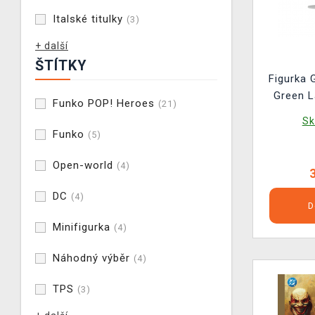
Italské titulky
(3)
+ další
ŠTÍTKY
Figurka 
Green L
Funko POP! Heroes
(21)
POP! 
Sk
Funko
(5)
Open-world
(4)
DC
(4)
D
Minifigurka
(4)
Náhodný výběr
(4)
TPS
(3)