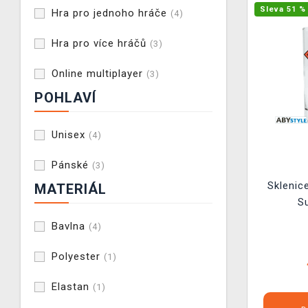
Sleva 51 %
Hra pro jednoho hráče
(4)
Hra pro více hráčů
(3)
Online multiplayer
(3)
POHLAVÍ
Unisex
(4)
Pánské
(3)
Sklenic
MATERIÁL
S
Bavlna
(4)
Polyester
(1)
Elastan
(1)