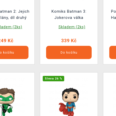
atman 2: Jejich
Komiks Batman 3:
Po
lány, díl druhý
Jokerova válka
Ha
ladem (2ks)
Skladem (2ks)
249 Kč
339 Kč
o košíku
Do košíku
Sleva 26 %