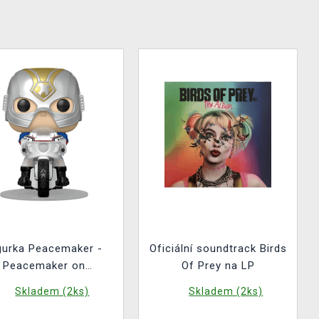
gurka Peacemaker -
Oficiální soundtrack Birds
Peacemaker on
Of Prey na LP
cecycle (Funko POP!
Skladem (2ks)
Skladem (2ks)
Rides 146)