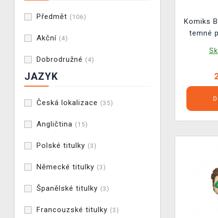
Předmět
(106)
Komiks B
temné p
Akční
(4)
Sk
Dobrodružné
(4)
JAZYK
D
Česká lokalizace
(35)
Angličtina
(15)
Polské titulky
(3)
Německé titulky
(3)
Španělské titulky
(3)
Francouzské titulky
(3)