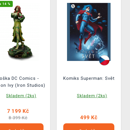
a 14 %
oška DC Comics -
Komiks Superman: Svět
on Ivy (Iron Studios)
Skladem (2ks)
Skladem (2ks)
7 199 Kč
499 Kč
8 399 Kč