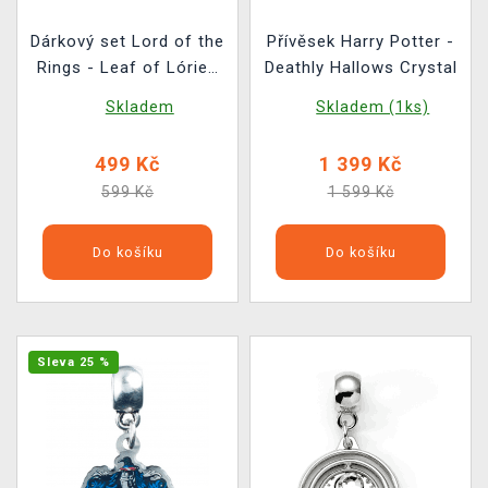
Dárkový set Lord of the
Přívěsek Harry Potter -
Rings - Leaf of Lórien
Deathly Hallows Crystal
(přívěsek, náušnice)
Skladem
Skladem (1ks)
499 Kč
1 399 Kč
599 Kč
1 599 Kč
Do košíku
Do košíku
Sleva 25 %