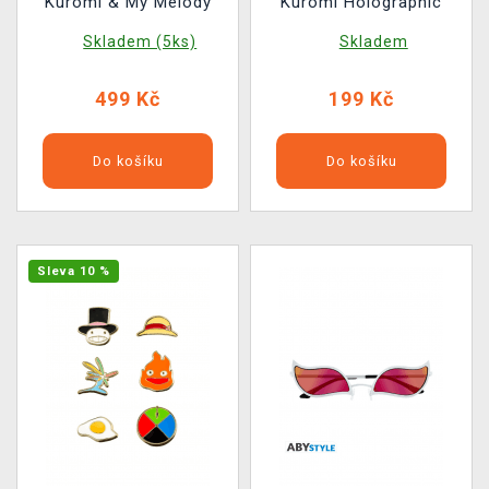
Kuromi & My Melody
Kuromi Holographic
Skladem (5ks)
Skladem
499 Kč
199 Kč
Do košíku
Do košíku
Sleva 10 %