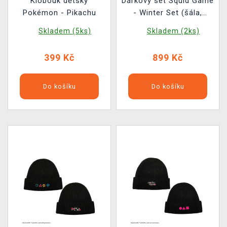
Klobouk dětský
Dárkový set Squid Game
Pokémon - Pikachu
- Winter Set (šála,
čepice, rukavice)
Skladem (5ks)
Skladem (2ks)
399 Kč
899 Kč
Do košíku
Do košíku