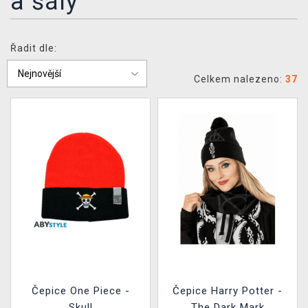
a šály
DOPRAVA
XZONE KLUB
Řadit dle:
TCG & BOARDGAME HUB
Celkem nalezeno:
37
VÝKUP HER (BAZAR)
Čepice One Piece -
Čepice Harry Potter -
Skull
The Dark Mark