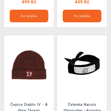
499 Kč
449 Kč
Do košíku
Do košíku
Čepice Diablo IV - A
Čelenka Naruto
New Threat
Shippuden - Konoha