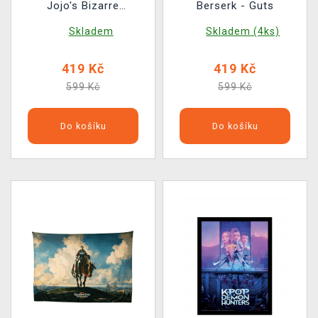
Jojo's Bizarre
Berserk - Guts
Adventure - Dio &
Skladem
Skladem (4ks)
Jotaro
419 Kč
419 Kč
599 Kč
599 Kč
Do košíku
Do košíku