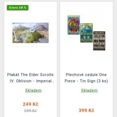
Sleva 58 %
Plakát The Elder Scrolls
Plechové cedule One
IV: Oblivion - Imperial
Piece - Tin Sign (3 ks)
City Art Print
Skladem
Skladem
249 Kč
399 Kč
599 Kč