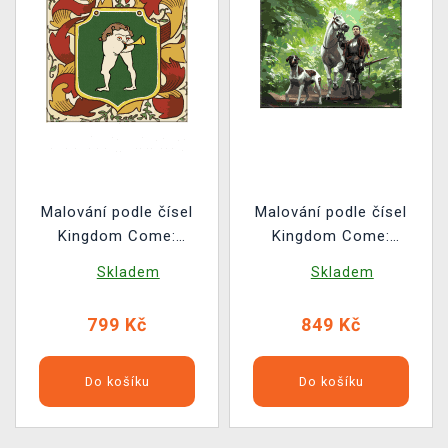
Malování podle čísel
Malování podle čísel
Kingdom Come:
Kingdom Come:
Deliverance II - Krčma
Deliverance II - Jindra a
Skladem
Skladem
Díra (obraz na plátně)
Vořech v lese (obraz na
plátně)
799 Kč
849 Kč
Do košíku
Do košíku