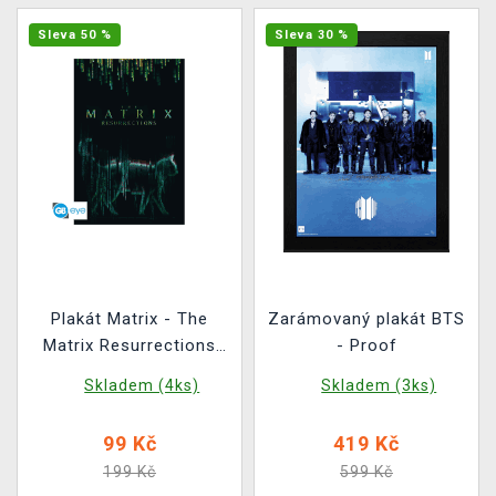
Sleva 50 %
Sleva 30 %
Plakát Matrix - The
Zarámovaný plakát BTS
Matrix Resurrections
- Proof
Cat
Skladem (4ks)
Skladem (3ks)
99 Kč
419 Kč
199 Kč
599 Kč