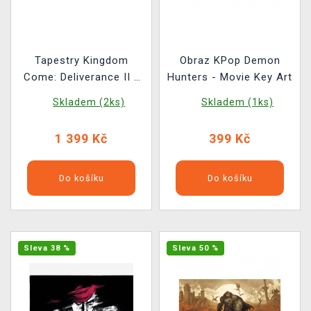
Tapestry Kingdom
Obraz KPop Demon
Come: Deliverance II -
Hunters - Movie Key Art
Jindra na koni (obraz na
Skladem (2ks)
Skladem (1ks)
textilu)
1 399 Kč
399 Kč
Do košíku
Do košíku
Sleva 38 %
Sleva 50 %