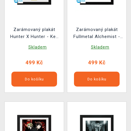
Zarámovaný plakát
Zarámovaný plakát
Hunter X Hunter - Key
Fullmetal Alchemist -
Art Map
Key Art
Skladem
Skladem
499 Kč
499 Kč
Do košíku
Do košíku