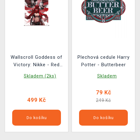
Wallscroll Goddess of
Plechová cedule Harry
Victory: Nikke - Red
Potter - Butterbeer
Hood, Snow White,
Skladem (2ks)
Skladem
Scarlet, Dorothy &
Rapunzel
79 Kč
499 Kč
249 Kč
Do košíku
Do košíku