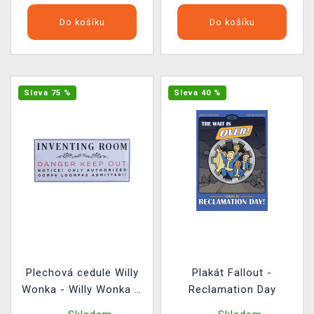
Do košíku
Do košíku
Sleva 75 %
Sleva 40 %
Plechová cedule Willy
Plakát Fallout -
Wonka - Willy Wonka &
Reclamation Day
the Chocolate Factory