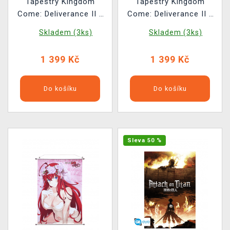
Tapestry Kingdom
Tapestry Kingdom
Come: Deliverance II -
Come: Deliverance II -
Keyart (obraz na textilu)
Jindra a Vořech v lese
Skladem (3ks)
Skladem (3ks)
(obraz na textilu)
1 399 Kč
1 399 Kč
Do košíku
Do košíku
Sleva 50 %