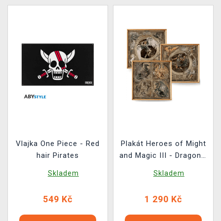
Vlajka One Piece - Red
Plakát Heroes of Might
hair Pirates
and Magic III - Dragons,
Archangel & Archdevil
Skladem
Skladem
(sada 3 kusů)
549 Kč
1 290 Kč