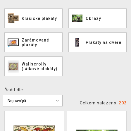
DOPRAVA
Klasické plakáty
Obrazy
XZONE KLUB
TCG & BOARDGAME HUB
Zarámované
Plakáty na dveře
plakáty
VÝKUP HER (BAZAR)
Wallscrolly
(látkové plakáty)
Řadit dle:
Celkem nalezeno:
202