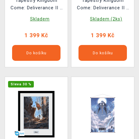
Tapestry Kingdom
Tapestry Kingdom
Come: Deliverance II -
Come: Deliverance II -
Iluminace Vlašský dvůr
Keyart João Ruas
Skladem
Skladem (2ks)
(obraz na textilu)
(obraz na textilu)
1 399 Kč
1 399 Kč
Do košíku
Do košíku
Sleva 30 %