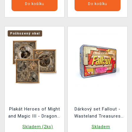
Do košíku
Do košíku
Poškozený obal
Plakát Heroes of Might
Dárkový set Fallout -
and Magic III - Dragons,
Wasteland Treasures
Archangel & Archdevil
Kit
Skladem (2ks)
Skladem
(sada 3 kusů)