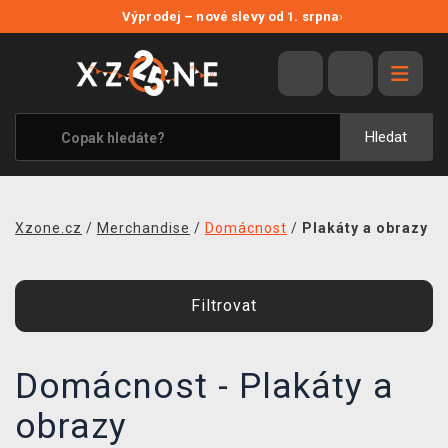
NOVÉ SLEVY
Výprodej – nové slevy od 1. srpna
›
VÝPRODEJ
VIDEOHRY
XZONE ORIGINALS
Hledat
TÉMATIKY
OBLEČENÍ A DOPLŇKY
Xzone.cz
/
Merchandise
/
Domácnost
/
Plakáty a obrazy
MERCHANDISE
SPOLEČENSKÉ HRY
Filtrovat
BLOG
Domácnost - Plakáty a
KONTAKT
obrazy
PRODEJNY