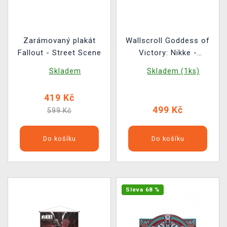
Zarámovaný plakát
Wallscroll Goddess of
Fallout - Street Scene
Victory: Nikke -
Cinderella
Skladem
Skladem (1ks)
419 Kč
499 Kč
599 Kč
Do košíku
Do košíku
Sleva 68 %