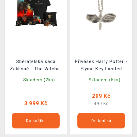
Sběratelská sada
Přívěsek Harry Potter -
Zaklínač - The Witcher
Flying Key Limited
3: Wild Hunt Anniversary
Edition
Skladem (2ks)
Skladem (5ks)
Monster Slayer Kit
299 Kč
3 999 Kč
499 Kč
Do košíku
Do košíku