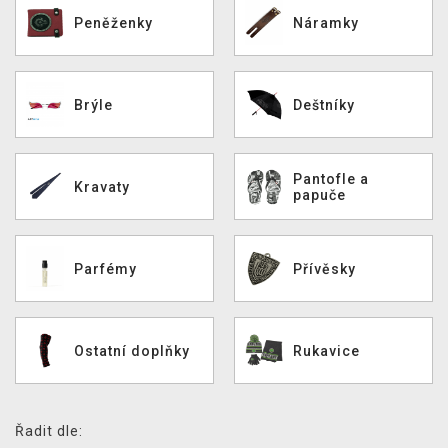
Peněženky
Náramky
DOPRAVA
XZONE KLUB
Brýle
Deštníky
TCG & BOARDGAME HUB
VÝKUP HER (BAZAR)
Pantofle a
Kravaty
papuče
Parfémy
Přívěsky
Ostatní doplňky
Rukavice
Řadit dle: