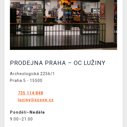
DOPRAVA
XZONE KLUB
TCG & BOARDGAME HUB
VÝKUP HER (BAZAR)
PRODEJNA PRAHA – OC LUŽINY
Archeologická 2256/1
Praha 5 - 15500
735 114 848
luziny@xzone.cz
Pondělí–
Neděle
9:00–21:00