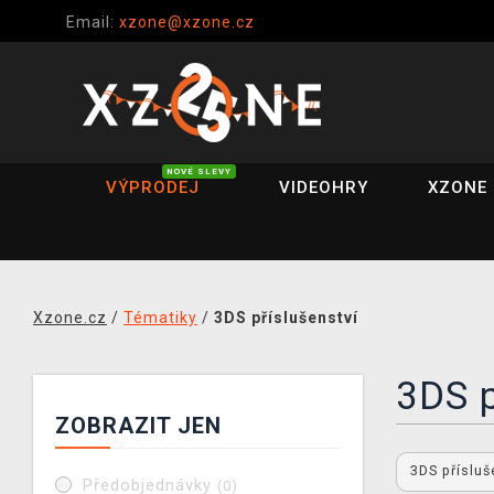
Email:
xzone@xzone.cz
NOVÉ SLEVY
VÝPRODEJ
VIDEOHRY
XZONE 
Xzone.cz
/
Tématiky
/
3DS příslušenství
3DS p
ZOBRAZIT JEN
3DS příslu
Předobjednávky
(0)