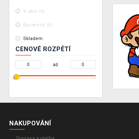
V akci
(0)
Bazarové
(0)
Skladem
CENOVÉ ROZPĚTÍ
až
NAKUPOVÁNÍ
Doprava a platba