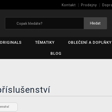
Kontakt
Prodejny
Dopr
Výkup her (bazar)
Hledat
ORIGINALS
TÉMATIKY
OBLEČENÍ A DOPLŇKY
BLOG
říslušenství
šenství