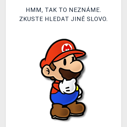
DOPRAVA
HMM, TAK TO NEZNÁME.
ZKUSTE HLEDAT JINÉ SLOVO.
XZONE KLUB
TCG & BOARDGAME HUB
VÝKUP HER (BAZAR)