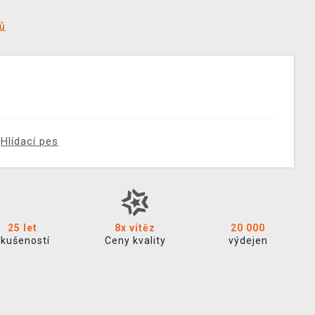
tů
Hlídací pes
25 let
8x vítěz
20 000
zkušeností
Ceny kvality
výdejen