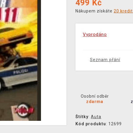
499
Kč
Nákupem získáte
20 kredi
Vyprodáno
Seznam přání
Osobní odběr
zdarma
Štítky
:
Auta
Kód produktu
: 12699