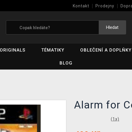
Kontakt
Prodejny
Dopr
Výkup her (bazar)
Hledat
ORIGINALS
TÉMATIKY
OBLEČENÍ A DOPLŇKY
BLOG
Alarm for 
(
1
x)