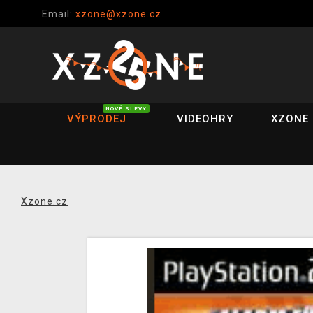
Email:
xzone@xzone.cz
NOVÉ SLEVY
VÝPRODEJ
VIDEOHRY
XZONE 
Xzone.cz