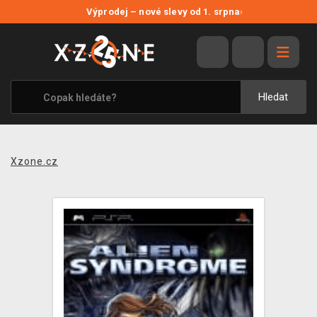
NOVÉ SLEVY
Výprodej – nové slevy od 1. srpna
›
VÝPRODEJ
VIDEOHRY
XZONE ORIGINALS
Hledat
TÉMATIKY
OBLEČENÍ A DOPLŇKY
Xzone.cz
MERCHANDISE
SPOLEČENSKÉ HRY
BLOG
KONTAKT
PRODEJNY