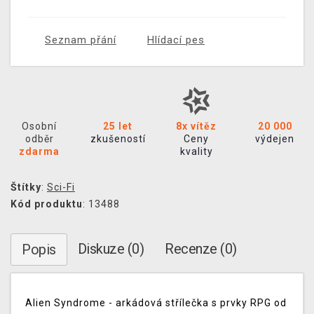
Seznam přání
Hlídací pes
Osobní
25 let
8x vítěz
20 000
odběr
zkušeností
Ceny
výdejen
zdarma
kvality
Štítky
:
Sci-Fi
Kód produktu
: 13488
Diskuze (0)
Recenze (0)
Popis
Alien Syndrome - arkádová střílečka s prvky RPG od