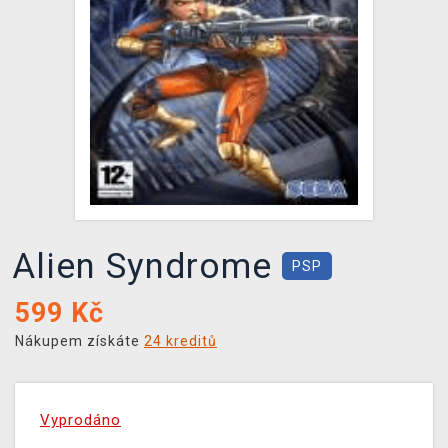
DOPRAVA
XZONE KLUB
TCG & BOARDGAME HUB
VÝKUP HER (BAZAR)
Alien Syndrome
PSP
599
Kč
Nákupem získáte
24 kreditů
Vyprodáno