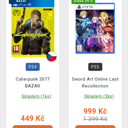
Bazar
Sleva 29 %
PS4
PS5
Cyberpunk 2077
Sword Art Online Last
BAZAR
Recollection
Skladem (1ks)
Skladem (2ks)
999 Kč
449 Kč
1 399 Kč