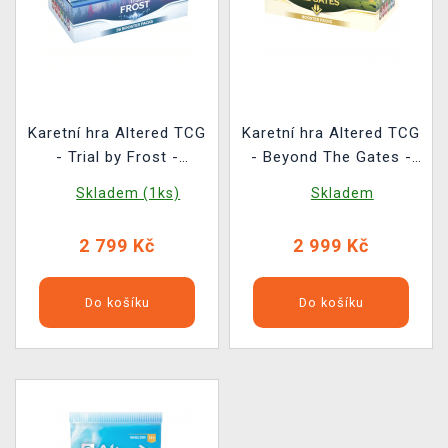
Karetní hra Altered TCG
Karetní hra Altered TCG
- Trial by Frost -
- Beyond The Gates -
Booster Box (36
Booster Box (36
Skladem (1ks)
Skladem
boosterů)
boosterů)
2 799 Kč
2 999 Kč
Do košíku
Do košíku