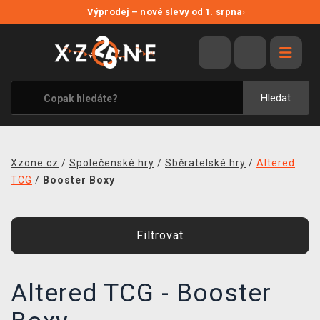
NOVÉ SLEVY
Výprodej – nové slevy od 1. srpna
›
VÝPRODEJ
VIDEOHRY
XZONE ORIGINALS
Hledat
TÉMATIKY
OBLEČENÍ A DOPLŇKY
Xzone.cz
/
Společenské hry
/
Sběratelské hry
/
Altered
MERCHANDISE
TCG
/
Booster Boxy
SPOLEČENSKÉ HRY
Filtrovat
BLOG
KONTAKT
Altered TCG - Booster
PRODEJNY