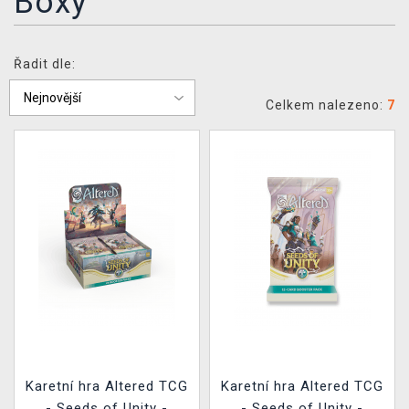
Boxy
DOPRAVA
XZONE KLUB
Řadit dle:
TCG & BOARDGAME HUB
Celkem nalezeno:
7
VÝKUP HER (BAZAR)
Karetní hra Altered TCG
Karetní hra Altered TCG
- Seeds of Unity -
- Seeds of Unity -