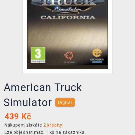
DOPRAVA
XZONE KLUB
TCG & BOARDGAME HUB
VÝKUP HER (BAZAR)
American Truck
Simulator
Digital
439
Kč
Nákupem získáte
2 kredity
Lze objednat max. 1 ks na zákazníka.