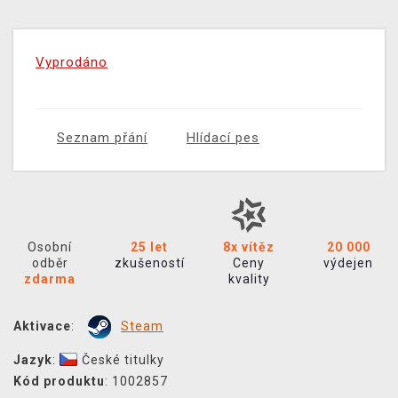
Vyprodáno
Seznam přání
Hlídací pes
Osobní
25 let
8x vítěz
20 000
odběr
zkušeností
Ceny
výdejen
zdarma
kvality
Aktivace
:
Steam
Jazyk
:
České titulky
Kód produktu
: 1002857