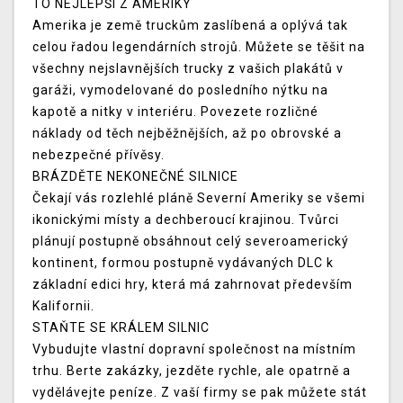
TO NEJLEPŠÍ Z AMERIKY
Amerika je země truckům zaslíbená a oplývá tak
celou řadou legendárních strojů. Můžete se těšit na
všechny nejslavnějších trucky z vašich plakátů v
garáži, vymodelované do posledního nýtku na
kapotě a nitky v interiéru. Povezete rozličné
náklady od těch nejběžnějších, až po obrovské a
nebezpečné přívěsy.
BRÁZDĚTE NEKONEČNÉ SILNICE
Čekají vás rozlehlé pláně Severní Ameriky se všemi
ikonickými místy a dechberoucí krajinou. Tvůrci
plánují postupně obsáhnout celý severoamerický
kontinent, formou postupně vydávaných DLC k
základní edici hry, která má zahrnovat především
Kalifornii.
STAŇTE SE KRÁLEM SILNIC
Vybudujte vlastní dopravní společnost na místním
trhu. Berte zakázky, jezděte rychle, ale opatrně a
vydělávejte peníze. Z vaší firmy se pak můžete stát