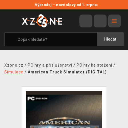
NOVÉ SLEVY
Výprodej – nové slevy od 1. srpna
›
VÝPRODEJ
VIDEOHRY
XZONE ORIGINALS
Hledat
TÉMATIKY
OBLEČENÍ A DOPLŇKY
Xzone.cz
/
PC hry a příslušenství
/
PC hry ke stažení
/
MERCHANDISE
Simulace
/
American Truck Simulator (DIGITAL)
SPOLEČENSKÉ HRY
BLOG
KONTAKT
PRODEJNY