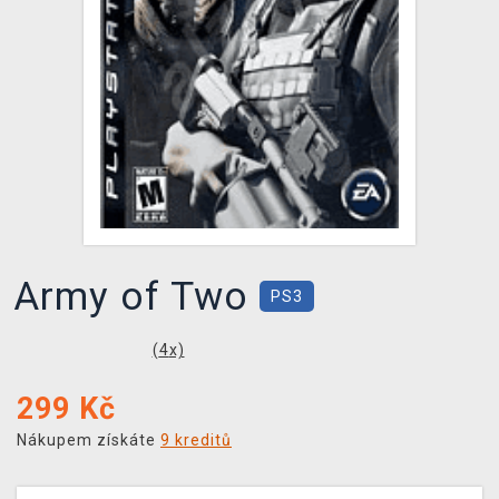
DOPRAVA
XZONE KLUB
TCG & BOARDGAME HUB
VÝKUP HER (BAZAR)
Army of Two
PS3
(
4
x)
299
Kč
Nákupem získáte
9 kreditů