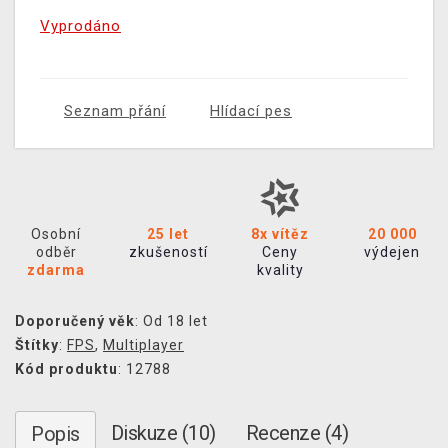
Vyprodáno
Seznam přání
Hlídací pes
Osobní
25 let
8x vítěz
20 000
odběr
zkušeností
Ceny
výdejen
zdarma
kvality
Doporučený věk
: Od 18 let
Štítky
:
FPS
,
Multiplayer
Kód produktu
: 12788
Diskuze (10)
Recenze (4)
Popis