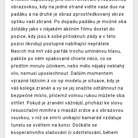
obrazovkou, kdy na jedné straně vidíte vaše duo na
padáku a na druhé je obraz zprostředkovaný skrze
optiku vaší zbraně. Po dopadu padáku je možné oba
žoldáky jako v nějakém akčním filmu dostat do
pozice, kdy jsou k sobě přitisknuti zády a v této
pozici likvidují postupně nabíhající nepřátele.
Navrch má mít váš parťák trochu umíněnou hlavu,
pakliže po něm opakovaně chcete něco, co se
předtím minulo účinkem, nebo mělo nějaký neblahý
vliv, nemusí uposlechnout. Dalším momentem
výrazně těžícím z co-op modelu je situace, kdy je
váš kolega zraněn a vy se jej snažíte odtáhnout na
bezpečné místo, přičemž volnou rukou můžete oba
střílet. Pokud je zranění vážnější, přichází ke slovu
resuscitační minihra s masáží srdce a s obrazovou
vsuvkou, v níž se smrti unikající kamarád vzdaluje
tunelu se světlem na konci. Dočkáte se
kooperativního slaňování či odstřelování, během