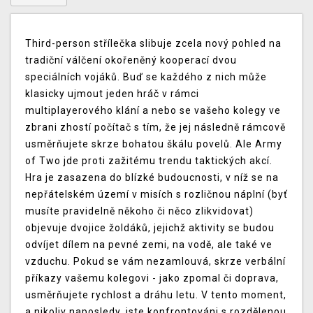
Third-person střílečka slibuje zcela nový pohled na
tradiční válčení okořeněný kooperací dvou
speciálních vojáků. Buď se každého z nich může
klasicky ujmout jeden hráč v rámci
multiplayerového klání a nebo se vašeho kolegy ve
zbrani zhostí počítač s tím, že jej následně rámcově
usměrňujete skrze bohatou škálu povelů. Ale Army
of Two jde proti zažitému trendu taktických akcí.
Hra je zasazena do blízké budoucnosti, v níž se na
nepřátelském území v misích s rozličnou náplní (byť
musíte pravidelně někoho či něco zlikvidovat)
objevuje dvojice žoldáků, jejichž aktivity se budou
odvíjet dílem na pevné zemi, na vodě, ale také ve
vzduchu. Pokud se vám nezamlouvá, skrze verbální
příkazy vašemu kolegovi - jako zpomal či doprava,
usměrňujete rychlost a dráhu letu. V tento moment,
a nikoliv naposledy, jste konfrontováni s rozdělenou