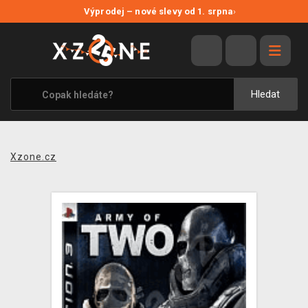
NOVÉ SLEVY
Výprodej – nové slevy od 1. srpna
›
VÝPRODEJ
VIDEOHRY
XZONE ORIGINALS
Hledat
TÉMATIKY
OBLEČENÍ A DOPLŇKY
Xzone.cz
MERCHANDISE
SPOLEČENSKÉ HRY
BLOG
KONTAKT
PRODEJNY