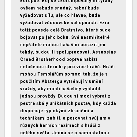
korupce. Boj se zkorumpovanými tyrany
ovšem nebude snadný, neboť bude
vyžadovat sílu, ale co hlavně, bude
vyžadovat vůdcovské schopnosti. Ezio
totiž povede celé Bratrstvo, které bude
bojovat po jeho boku. Své nesmiřitelné
nepřátele mohou hašašíni porazit jen
tehdy, budou-li spolupracovat. Assassins
Creed Brotherhood poprvé nabízí
netušenou sféru hry pro více hráčů. Hráči
mohou Templářům pomoci tak, že je s
použitím Absterga vytrénují v umění
vraždy, aby mohli hašašíny vyhladit
jednou provždy. Budou si moci vybrat z
pestré škály unikátních postav, kdy každá
disponuje typickými zbraněmi a
technikami zabití, a porovnat svůj um v
různých herních režimech s hráči z
celého světa. Jedná se o samostatnou