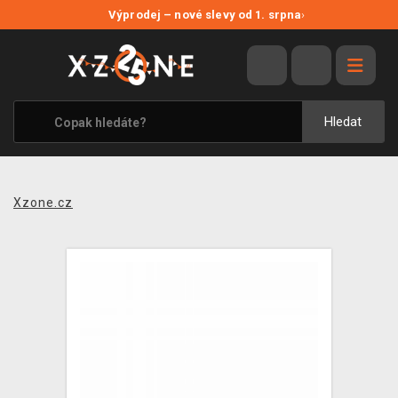
NOVÉ SLEVY
Výprodej – nové slevy od 1. srpna
›
VÝPRODEJ
VIDEOHRY
XZONE ORIGINALS
Hledat
TÉMATIKY
OBLEČENÍ A DOPLŇKY
Xzone.cz
MERCHANDISE
SPOLEČENSKÉ HRY
BLOG
KONTAKT
PRODEJNY