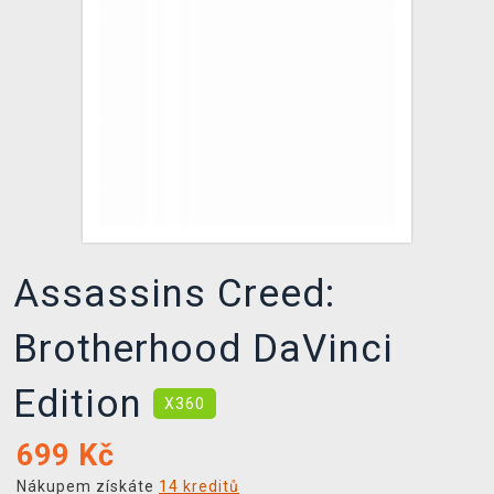
DOPRAVA
XZONE KLUB
TCG & BOARDGAME HUB
VÝKUP HER (BAZAR)
Assassins Creed:
Brotherhood DaVinci
Edition
X360
699
Kč
Nákupem získáte
14 kreditů