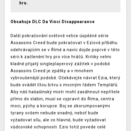
hru.
Obsahuje DLC Da Vinci Disappearance
Další pokračování světově velice úspěšné série
Assassins Creed bude pokračovat v Eziově příběhu
odehrávajícím se v Římě a navíc dojde poprvé v této
sérii k začlenění hry pro více hráčů. Kritiky velmi
kladně přijatý singleplayerový zážitek v podobě
Assassins Creed je zpátky a v mnohem
vybroušenější podobě. Očekávejte návrat Ezia, který
bude svádět lítou bitvu s mocným řádem Templářů.
Aby náš hašašínský mistr mohl zasáhnout nepřítele
přímo do slabin, musí se vypravit do Říma, centra
moci, pýchy a korupce. Boj se zkorumpovanými
tyrany ovšem nebude snadný, neboť bude
vyžadovat sílu, ale co hlavně, bude vyžadovat
vůdcovské schopnosti. Ezio totiž povede celé