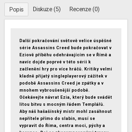
Diskuze (5)
Recenze (0)
Popis
Další pokračování světově velice úspěšné
série Assassins Creed bude pokračovat v
Eziově příběhu odehrávajícím se v Římě a
navíc dojde poprvé v této sérii k
začlenění hry pro více hráčů. Kritiky velmi
kladně přijatý singleplayerový zážitek v
podobě Assassins Creed je zpátky a v
mnohem vybroušenější podobě.
Očekávejte návrat Ezia, který bude svádět
lítou bitvu s mocným řádem Templářů.
Aby náš hašašínský mistr mohl zasáhnout
nepřítele přímo do slabin, musí se
vypravit do Říma, centra moci, pýchy a