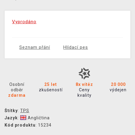
Vyprodáno
Seznam přání
Hlídací pes
Osobní
25 let
8x vítěz
20 000
odběr
zkušeností
Ceny
výdejen
zdarma
kvality
Štítky
:
TPS
Jazyk
:
Angličtina
Kód produktu
: 15234