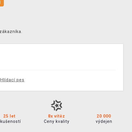
l
 zákazníka.
Hlídací pes
25 let
8x vítěz
20 000
zkušeností
Ceny kvality
výdejen