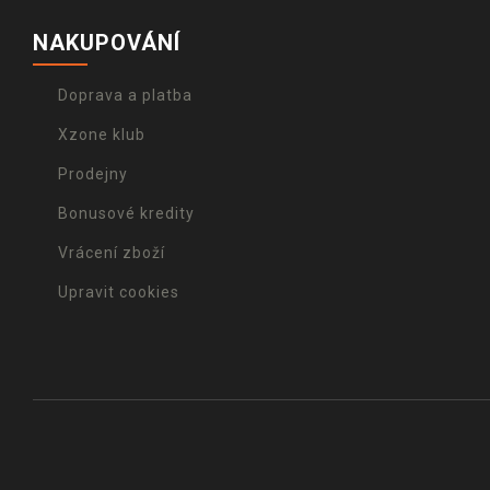
NAKUPOVÁNÍ
Doprava a platba
Xzone klub
Prodejny
Bonusové kredity
Vrácení zboží
Upravit cookies