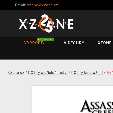
Email:
xzone@xzone.cz
NOVÉ SLEVY
VÝPRODEJ
VIDEOHRY
XZONE 
Xzone.cz
/
PC hry a příslušenství
/
PC hry ke stažení
/
Akč