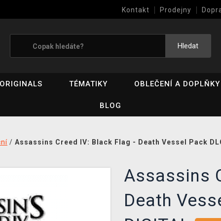
Kontakt
Prodejny
Dopr
Výkup her (bazar)
Hledat
ORIGINALS
TÉMATIKY
OBLEČENÍ A DOPLŇKY
BLOG
ní
/
Assassins Creed IV: Black Flag - Death Vessel Pack DL
Assassins C
Death Vess