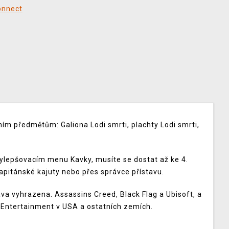
onnect
tním předmětům: Galiona Lodi smrti, plachty Lodi smrti,
 vylepšovacím menu Kavky, musíte se dostat až ke 4.
kapitánské kajuty nebo přes správce přístavu.
a vyhrazena. Assassins Creed, Black Flag a Ubisoft, a
 Entertainment v USA a ostatních zemích.