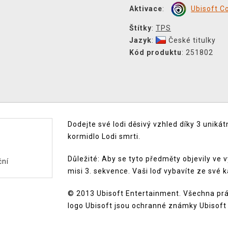
Aktivace
:
Ubisoft C
Štítky
:
TPS
Jazyk
:
České titulky
Kód produktu
: 251802
Dodejte své lodi děsivý vzhled díky 3 uniká
kormidlo Lodi smrti.
Důležité: Aby se tyto předměty objevily ve
ční
misi 3. sekvence. Vaši loď vybavíte ze své 
© 2013 Ubisoft Entertainment. Všechna práv
logo Ubisoft jsou ochranné známky Ubisoft