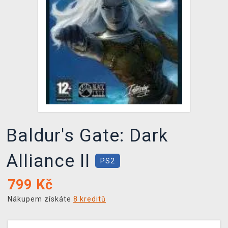
DOPRAVA
XZONE KLUB
TCG & BOARDGAME HUB
VÝKUP HER (BAZAR)
Baldur's Gate: Dark
Alliance II
PS2
799
Kč
Nákupem získáte
8 kreditů