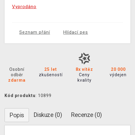
Vyprodáno
Seznam přání
Hlídací pes
Osobní
25 let
8x vítěz
20 000
odběr
zkušeností
Ceny
výdejen
zdarma
kvality
Kód produktu
: 10899
Diskuze (0)
Recenze (0)
Popis