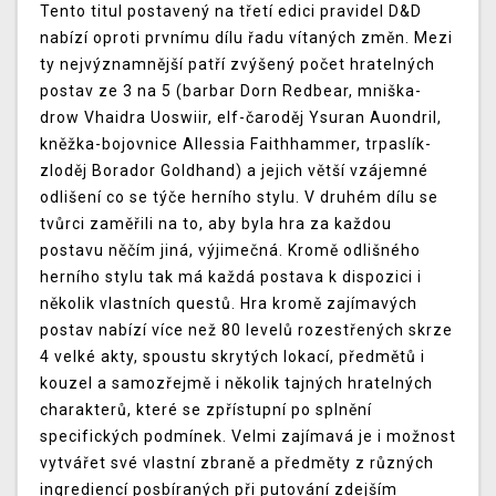
Tento titul postavený na třetí edici pravidel D&D
nabízí oproti prvnímu dílu řadu vítaných změn. Mezi
ty nejvýznamnější patří zvýšený počet hratelných
postav ze 3 na 5 (barbar Dorn Redbear, mniška-
drow Vhaidra Uoswiir, elf-čaroděj Ysuran Auondril,
kněžka-bojovnice Allessia Faithhammer, trpaslík-
zloděj Borador Goldhand) a jejich větší vzájemné
odlišení co se týče herního stylu. V druhém dílu se
tvůrci zaměřili na to, aby byla hra za každou
postavu něčím jiná, výjimečná. Kromě odlišného
herního stylu tak má každá postava k dispozici i
několik vlastních questů. Hra kromě zajímavých
postav nabízí více než 80 levelů rozestřených skrze
4 velké akty, spoustu skrytých lokací, předmětů i
kouzel a samozřejmě i několik tajných hratelných
charakterů, které se zpřístupní po splnění
specifických podmínek. Velmi zajímavá je i možnost
vytvářet své vlastní zbraně a předměty z různých
ingrediencí posbíraných při putování zdejším