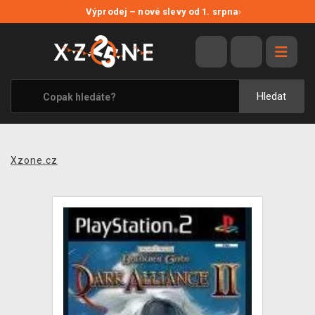
NOVÉ SLEVY
Výprodej – nové slevy od 1. srpna
›
VÝPRODEJ
VIDEOHRY
XZONE ORIGINALS
Hledat
TÉMATIKY
OBLEČENÍ A DOPLŇKY
Xzone.cz
MERCHANDISE
SPOLEČENSKÉ HRY
BLOG
KONTAKT
PRODEJNY