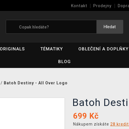
Kontakt
Prodejny
Dopr
Výkup her (bazar)
Hledat
ORIGINALS
TÉMATIKY
OBLEČENÍ A DOPLŇKY
BLOG
/
Batoh Destiny - All Over Logo
Batoh Desti
699
Kč
Nákupem získáte
28 kredi