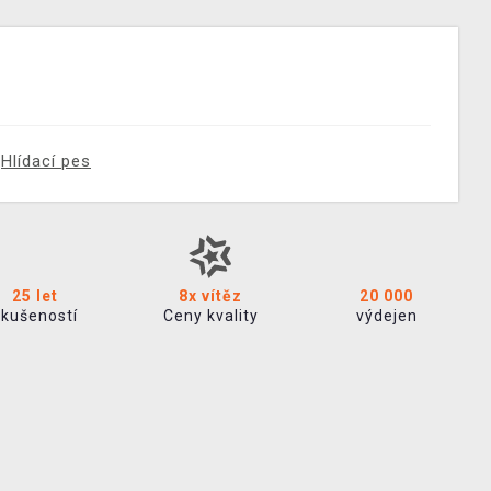
Hlídací pes
25 let
8x vítěz
20 000
zkušeností
Ceny kvality
výdejen