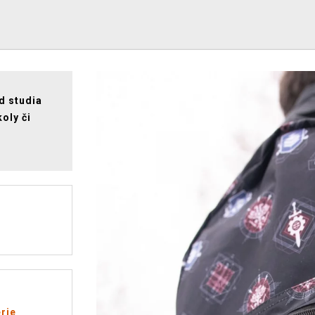
d studia
oly či
rie