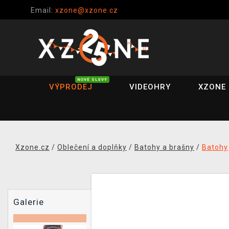
Email:
xzone@xzone.cz
NOVÉ SLEVY
VÝPRODEJ
VIDEOHRY
XZONE 
Xzone.cz
/
Oblečení a doplňky
/
Batohy a brašny
/
Batohy
Galerie