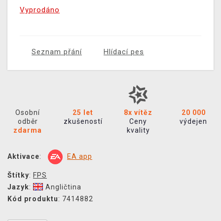
Vyprodáno
Seznam přání
Hlídací pes
Osobní
25 let
8x vítěz
20 000
odběr
zkušeností
Ceny
výdejen
zdarma
kvality
Aktivace
:
EA app
Štítky
:
FPS
Jazyk
:
Angličtina
Kód produktu
: 7414882