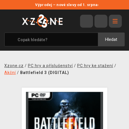
NOVÉ SLEVY
Výprodej – nové slevy od 1. srpna
›
VÝPRODEJ
VIDEOHRY
XZONE ORIGINALS
Hledat
TÉMATIKY
OBLEČENÍ A DOPLŇKY
Xzone.cz
/
PC hry a příslušenství
/
PC hry ke stažení
/
MERCHANDISE
Akční
/
Battlefield 3 (DIGITAL)
SPOLEČENSKÉ HRY
BLOG
KONTAKT
PRODEJNY