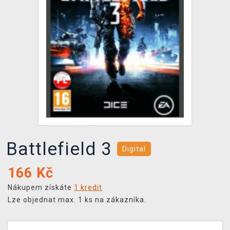
DOPRAVA
XZONE KLUB
TCG & BOARDGAME HUB
VÝKUP HER (BAZAR)
Battlefield 3
Digital
166
Kč
Nákupem získáte
1 kredit
Lze objednat max. 1 ks na zákazníka.