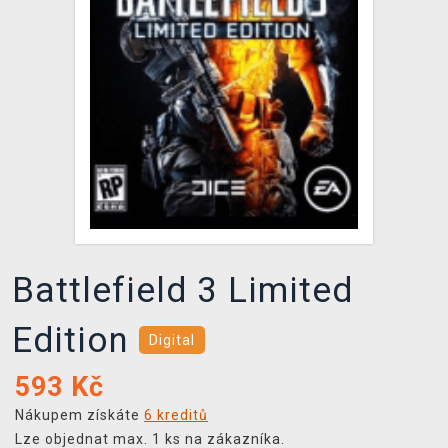
DOPRAVA
XZONE KLUB
TCG & BOARDGAME HUB
VÝKUP HER (BAZAR)
Battlefield 3 Limited
Edition
Digital
593
Kč
Nákupem získáte
6 kreditů
Lze objednat max. 1 ks na zákazníka.