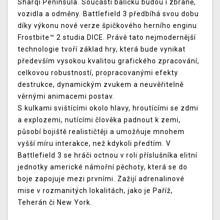
Sharqi Peninsula. Součástí balíčku budou i zbraně,
vozidla a odměny. Battlefield 3 předbíhá svou dobu
díky výkonu nové verze špičkového herního enginu
Frostbite™ 2 studia DICE. Právě tato nejmodernější
technologie tvoří základ hry, která bude vynikat
především vysokou kvalitou grafického zpracování,
celkovou robustností, propracovanými efekty
destrukce, dynamickým zvukem a neuvěřitelně
věrnými animacemi postav.
S kulkami svištícími okolo hlavy, hroutícími se zdmi
a explozemi, nutícími člověka padnout k zemi,
působí bojiště realističtěji a umožňuje mnohem
vyšší míru interakce, než kdykoli předtím. V
Battlefield 3 se hráči octnou v roli příslušníka elitní
jednotky americké námořní pěchoty, která se do
boje zapojuje mezi prvními. Zažijí adrenalinové
mise v rozmanitých lokalitách, jako je Paříž,
Teherán či New York.