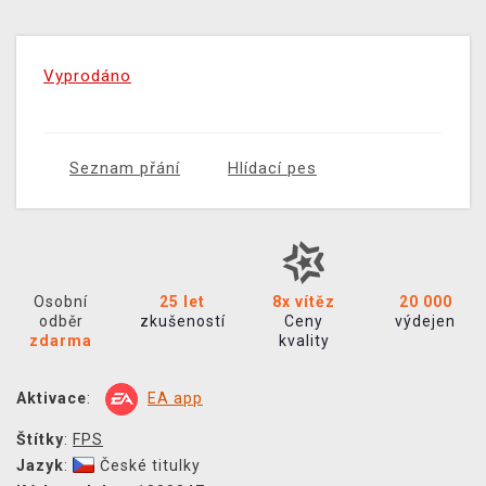
Vyprodáno
Seznam přání
Hlídací pes
Osobní
25 let
8x vítěz
20 000
odběr
zkušeností
Ceny
výdejen
zdarma
kvality
Aktivace
:
EA app
Štítky
:
FPS
Jazyk
:
České titulky