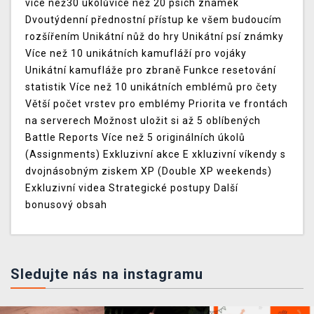
více než30 úkolůvíce než 20 psích známek
Dvoutýdenní přednostní přístup ke všem budoucím
rozšířením Unikátní nůž do hry Unikátní psí známky
Více než 10 unikátních kamufláží pro vojáky
Unikátní kamufláže pro zbraně Funkce resetování
statistik Více než 10 unikátních emblémů pro čety
Větší počet vrstev pro emblémy Priorita ve frontách
na serverech Možnost uložit si až 5 oblíbených
Battle Reports Více než 5 originálních úkolů
(Assignments) Exkluzivní akce E xkluzivní víkendy s
dvojnásobným ziskem XP (Double XP weekends)
Exkluzivní videa Strategické postupy Další
bonusový obsah
Sledujte nás na instagramu