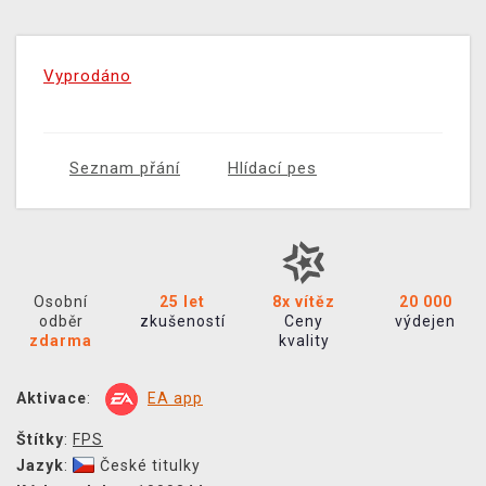
Vyprodáno
Seznam přání
Hlídací pes
Osobní
25 let
8x vítěz
20 000
odběr
zkušeností
Ceny
výdejen
zdarma
kvality
Aktivace
:
EA app
Štítky
:
FPS
Jazyk
:
České titulky