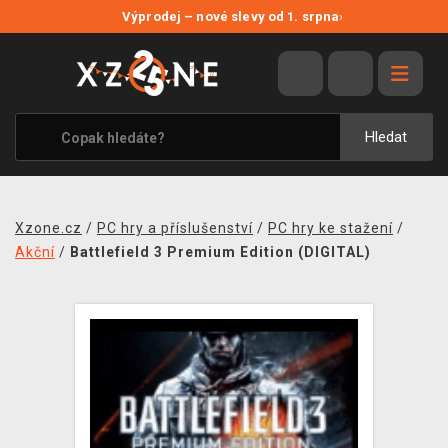
NOVÉ SLEVY
Výprodej – nové slevy od 1. srpna
›
VÝPRODEJ
VIDEOHRY
XZONE ORIGINALS
Hledat
TÉMATIKY
OBLEČENÍ A DOPLŇKY
Xzone.cz
/
PC hry a příslušenství
/
PC hry ke stažení
/
MERCHANDISE
Akční
/
Battlefield 3 Premium Edition (DIGITAL)
SPOLEČENSKÉ HRY
BLOG
KONTAKT
PRODEJNY