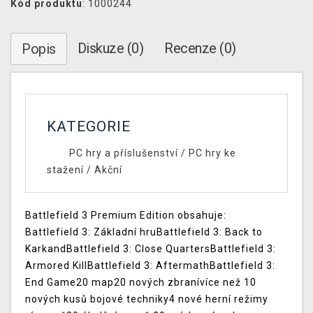
Kód produktu
: 1000244
Diskuze (0)
Recenze (0)
Popis
KATEGORIE
PC hry a příslušenství
/
PC hry ke
stažení
/
Akční
Battlefield 3 Premium Edition obsahuje:
Battlefield 3: Základní hruBattlefield 3: Back to
KarkandBattlefield 3: Close QuartersBattlefield 3:
Armored KillBattlefield 3: AftermathBattlefield 3:
End Game20 map20 nových zbranívíce než 10
nových kusů bojové techniky4 nové herní režimy