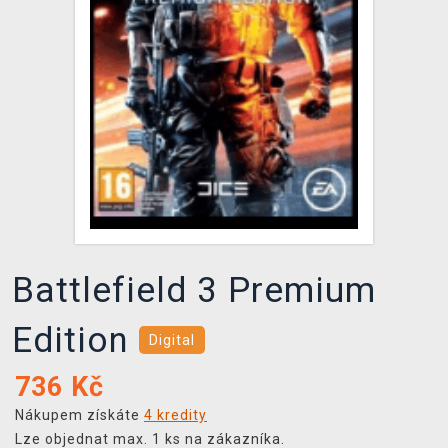
DOPRAVA
XZONE KLUB
TCG & BOARDGAME HUB
VÝKUP HER (BAZAR)
Battlefield 3 Premium
Edition
Digital
736
Kč
Nákupem získáte
4 kredity
Lze objednat max. 1 ks na zákazníka.