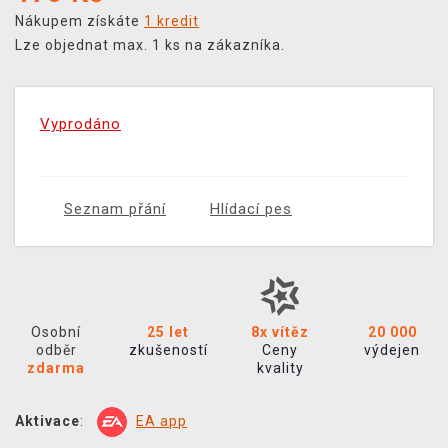
Nákupem získáte
1 kredit
Lze objednat max. 1 ks na zákazníka.
Vyprodáno
Seznam přání
Hlídací pes
Osobní
25 let
8x vítěz
20 000
odběr
zkušeností
Ceny
výdejen
zdarma
kvality
Aktivace
:
EA app