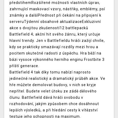
předstihemRozšířené možnosti vlastních úprav,
zahrnující maskovací vzory, nástřiky, emblémy, psí
známky a dalšíPřednost při čekání na připojení k
serveruTýdenní obsahové aktualizaceExkluzivní
akce s dvojitou zkušeností12 battlepacků
Battlefield 4; akční hit svého žánru, který určuje
hlavní trendy. Jen v Battlefieldu hráči zažijí chvíle,
kdy se prakticky smazávají rozdíly mezi hrou a
pocitem skutečné radosti z úspěchu. Hra běží na
bázi vysoce výkonného herního enginu Frostbite 3
příští generace.
Battlefield 4 tak díky tomu nabízí naprosto
jedinečně realistický a dramatický průběh akce. Ve
hře můžete demolovat budovy, v nich se kryje
nepřítel. Budete velet útoku ze zádě dělového
člunu. Battlefield dává hráči svobodu v
rozhodování, jakým způsobem chce dosáhnout
lepších výsledků, a při hledání cesty k vítězství
testuje jeho schopnosti na maximum.