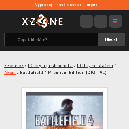
NOVÉ SLEVY
Výprodej – nové slevy od 1. srpna
›
VÝPRODEJ
VIDEOHRY
XZONE ORIGINALS
Hledat
TÉMATIKY
OBLEČENÍ A DOPLŇKY
Xzone.cz
/
PC hry a příslušenství
/
PC hry ke stažení
/
MERCHANDISE
Akční
/
Battlefield 4 Premium Edition (DIGITAL)
SPOLEČENSKÉ HRY
BLOG
KONTAKT
PRODEJNY