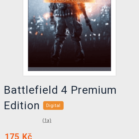
DOPRAVA
XZONE KLUB
TCG & BOARDGAME HUB
VÝKUP HER (BAZAR)
Battlefield 4 Premium
Edition
Digital
(
1
x)
175
Kč