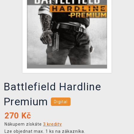
DOPRAVA
XZONE KLUB
TCG & BOARDGAME HUB
VÝKUP HER (BAZAR)
Battlefield Hardline
Premium
Digital
270
Kč
Nákupem získáte
3 kredity
Lze objednat max. 1 ks na zákazníka.