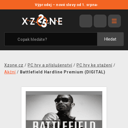
NOVÉ SLEVY
Výprodej – nové slevy od 1. srpna
›
VÝPRODEJ
VIDEOHRY
XZONE ORIGINALS
Hledat
TÉMATIKY
OBLEČENÍ A DOPLŇKY
Xzone.cz
/
PC hry a příslušenství
/
PC hry ke stažení
/
MERCHANDISE
Akční
/
Battlefield Hardline Premium (DIGITAL)
SPOLEČENSKÉ HRY
BLOG
KONTAKT
PRODEJNY