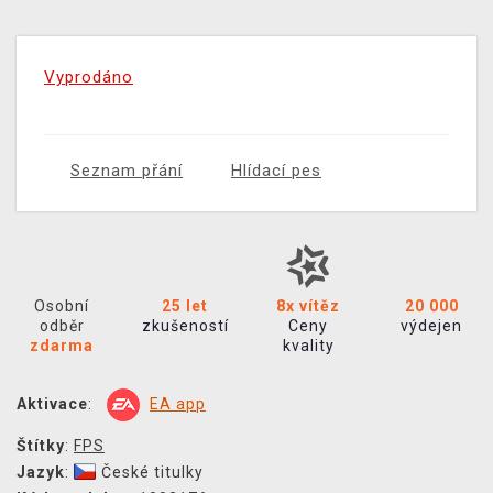
Vyprodáno
Seznam přání
Hlídací pes
Osobní
25 let
8x vítěz
20 000
odběr
zkušeností
Ceny
výdejen
zdarma
kvality
Aktivace
:
EA app
Štítky
:
FPS
Jazyk
:
České titulky