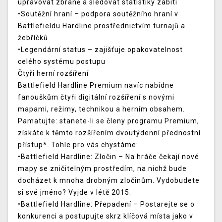
upravovat zbraně a sledovat statistiky zabití
•Soutěžní hraní – podpora soutěžního hraní v
Battlefieldu Hardline prostřednictvím turnajů a
žebříčků
•Legendární status – zajišťuje opakovatelnost
celého systému postupu
Čtyři herní rozšíření
Battlefield Hardline Premium navíc nabídne
fanouškům čtyři digitální rozšíření s novými
mapami, režimy, technikou a herním obsahem.
Pamatujte: stanete-li se členy programu Premium,
získáte k těmto rozšířením dvoutýdenní přednostní
přístup*. Tohle pro vás chystáme:
•Battlefield Hardline: Zločin – Na hráče čekají nové
mapy se zničitelným prostředím, na nichž bude
docházet k mnoha drobným zločinům. Vydobudete
si své jméno? Vyjde v létě 2015.
•Battlefield Hardline: Přepadení – Postarejte se o
konkurenci a postupujte skrz klíčová místa jako v