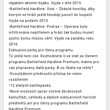
nějakém akčním bijáku. Vyjde v létě 2015.
•Battlefield Hardline: Únik – Zběsilé honičky, díky
kterým se hráči ještě hlouběji ponoří do loupeží.
Vyjde na podzim 2015.
•Battlefield Hardline: Podraz – Operace byla
infiltrována nepřítelem a hráči tak budou muset
zjistit, komu můžou věřit. Vyjde na začátku roku
2016.
Exkluzivní perky pro členy programu
To ještě není vše. Rozhodnete-li se stát se členem
programu Battlefield Hardline Premium, máme pro
vás připraveny další perky. A co říkáte na tohle?
•Dvoutýdenní přednostní přístup ke všem
rozšířením
•12 zlatých battlepacků
•Nové možnosti úprav včetně zbraňových
kamufláží, vzhledů a dalších exkluzivních herních
předmětů jen pro členy programu Battlefield
Hardline Premium