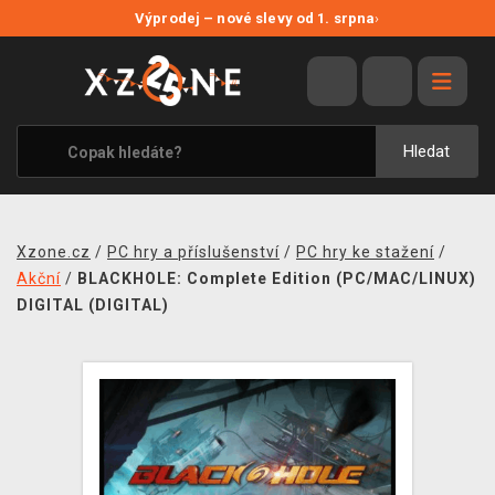
NOVÉ SLEVY
Výprodej – nové slevy od 1. srpna
›
VÝPRODEJ
VIDEOHRY
XZONE ORIGINALS
Hledat
TÉMATIKY
OBLEČENÍ A DOPLŇKY
Xzone.cz
/
PC hry a příslušenství
/
PC hry ke stažení
/
MERCHANDISE
Akční
/
BLACKHOLE: Complete Edition (PC/MAC/LINUX)
DIGITAL (DIGITAL)
SPOLEČENSKÉ HRY
BLOG
KONTAKT
PRODEJNY