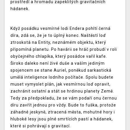
prostředí a hromadu zapeklitých gravitačních
hádanek.
Když posádku vesmírné lodi Endera pohltí černá
díra, zdá se, že je to úplný konec. Naštěstí loď
ztroskotá na Entity, neznámém objektu, který
připomíná planetu. Po havárii se hráč probudí v roli
obyčejného chlapíka, který posádce vařil kafe.
Široko daleko není živé duše a vaším jediným
spojencem se stane Auriel, poněkud sarkastická
umělá inteligence lodního počítače. Spolu budete
muset vymyslet plán, jak vesmírnou loď opravit,
zachránit ostatní a stát se hrdinou planety Země.
Tedy za předpokladu, že se vám podaří onu černou
díru zavřít jednou pro vždy. Bude to fuška, protože
záhadné jeskyně, ztracená města, mohutné hory i
hluboké lesy jsou plné smrtících pastí a hádanek,
které si pohrávají s gravitací.