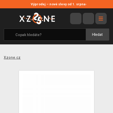
NOVÉ SLEVY
Výprodej – nové slevy od 1. srpna
›
VÝPRODEJ
VIDEOHRY
XZONE ORIGINALS
Hledat
TÉMATIKY
OBLEČENÍ A DOPLŇKY
Xzone.cz
MERCHANDISE
SPOLEČENSKÉ HRY
BLOG
KONTAKT
PRODEJNY