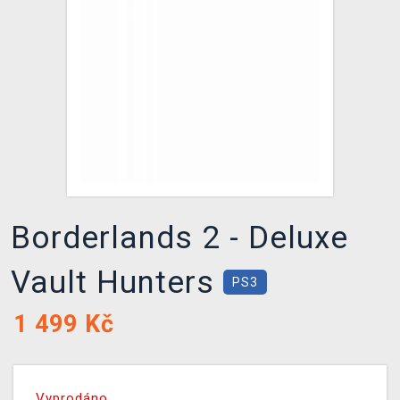
DOPRAVA
XZONE KLUB
TCG & BOARDGAME HUB
VÝKUP HER (BAZAR)
Borderlands 2 - Deluxe
Vault Hunters
PS3
1 499
Kč
Vyprodáno