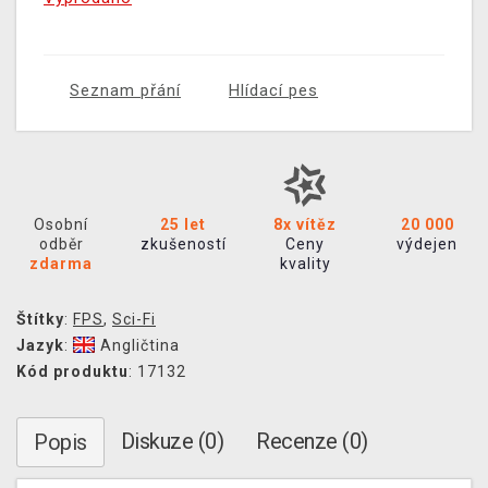
Seznam přání
Hlídací pes
Osobní
25 let
8x vítěz
20 000
odběr
zkušeností
Ceny
výdejen
zdarma
kvality
Štítky
:
FPS
,
Sci-Fi
Jazyk
:
Angličtina
Kód produktu
: 17132
Diskuze (0)
Recenze (0)
Popis