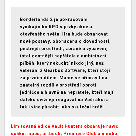
Borderlands 2 je pokračování
vynikajícího RPG s prvky akce a
otevřeného světa. Hra bude obsahovat
nové postavy, obohacena o dovednosti,
pestřejší prostředí, zbraně a vybavení,
inteligentnější nepřátele a ambiciózní
příběh, který nekuchtí nikdo jiný, než
veteráni z Gearbox Software, kteří stojí
za prvním dílem. Máme se připravit na
znatelný rozdíl v prostředí oproti
jedničce a hlavně na nepřátele, kteří mají
daleko svižněji reagovat na Vaší akci a
tak i více působit jako skuteční hráči.
Limitovaná edice Vault Hunters obsahuje navíc:
sošku, mapu, artbook, Premiere Club a mnoho