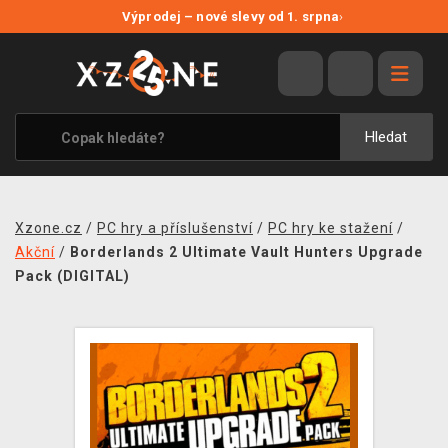
NOVÉ SLEVY
Výprodej – nové slevy od 1. srpna
›
VÝPRODEJ
VIDEOHRY
XZONE ORIGINALS
Hledat
TÉMATIKY
OBLEČENÍ A DOPLŇKY
Xzone.cz
/
PC hry a příslušenství
/
PC hry ke stažení
/
MERCHANDISE
Akční
/
Borderlands 2 Ultimate Vault Hunters Upgrade
Pack (DIGITAL)
SPOLEČENSKÉ HRY
BLOG
KONTAKT
PRODEJNY