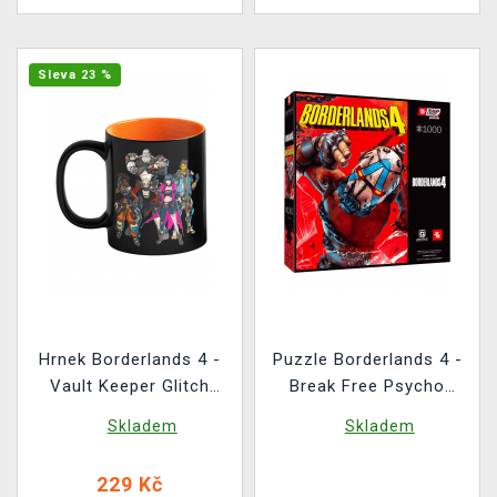
Sleva 23 %
Hrnek Borderlands 4 -
Puzzle Borderlands 4 -
Vault Keeper Glitch
Break Free Psycho
(měnící se)
(Good Loot)
Skladem
Skladem
229 Kč