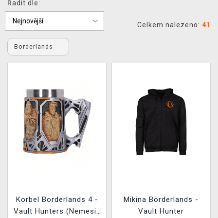
Řadit dle:
DOPRAVA
Celkem nalezeno:
41
XZONE KLUB
Borderlands
TCG & BOARDGAME HUB
VÝKUP HER (BAZAR)
Korbel Borderlands 4 -
Mikina Borderlands -
Vault Hunters (Nemesis
Vault Hunter