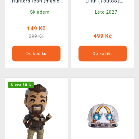
Hunters Icon (měnící
Lilith (Youtooz
se)
Borderlands 1)
Skladem
Léto 2027
149 Kč
499 Kč
299 Kč
Do košíku
Do košíku
Sleva 38 %